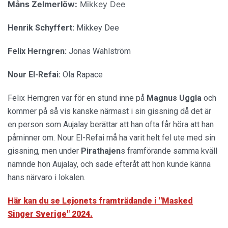
Måns Zelmerlöw:
Mikkey Dee
Henrik Schyffert:
Mikkey Dee
Felix Herngren:
Jonas Wahlström
Nour El-Refai:
Ola Rapace
Felix Herngren var för en stund inne på
Magnus Uggla
och
kommer på så vis kanske närmast i sin gissning då det är
en person som Aujalay berättar att han ofta får höra att han
påminner om. Nour El-Refai må ha varit helt fel ute med sin
gissning, men under
Pirathajen
s framförande samma kväll
nämnde hon Aujalay, och sade efteråt att hon kunde känna
hans närvaro i lokalen.
Här kan du se Lejonets framträdande i "Masked
Singer Sverige" 2024.