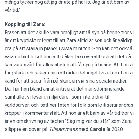
många tycker nog att jag ör ute på hal is. Jag är ett barn av
vår tid.”
Koppling till Zara:
Frasen att det skulle vara omöjligt att få syn på henne tror vi
är ett kryptiskt referat till att Zara alltid är sen och är väldigt
bra på att ställa in planer i sista minuten. Sen kan det också
vara en hint till att hon alltid åker taxi överallt och att det då
kan vara svårt för allmänheten att få syn på henne. Att hon är
färgstark och säker i sin roll råder det inget tvivel om, hon är
känd för att säga ifrån på skarpen via sina socialamedier.
Där har hon bland annat kritiserat det mansdominerande
samhället vi lever i, miljardärer som inte bidrar till
världsarven och satt ner foten för folk som kritiserar andras
kroppar i kommentarsfält. Att hon är ett barn av vår tid tror vi
är en omskrivning av texten "Säg mig var du står" som Zara
släppte en cover på
Tillsammans
med
Carola
år 2020.