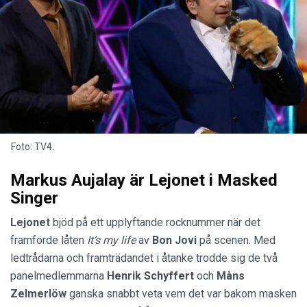
Foto: TV4.
Markus Aujalay är Lejonet i Masked
Singer
Lejonet
bjöd på ett upplyftande rocknummer när det
framförde låten
It’s my life
av
Bon Jovi
på scenen. Med
ledtrådarna och framträdandet i åtanke trodde sig de två
panelmedlemmarna
Henrik Schyffert
och
Måns
Zelmerlöw
ganska snabbt veta vem det var bakom masken