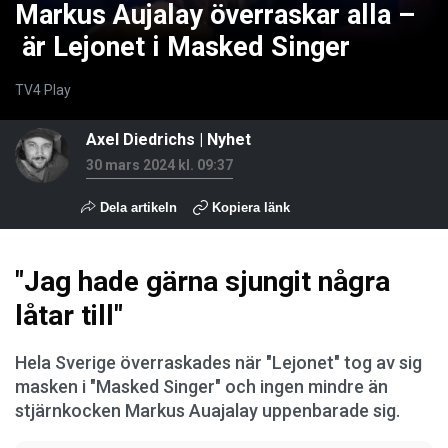
Markus Aujalay överraskar alla –
är Lejonet i Masked Singer
TV4 Play
Axel Diedrichs
|
Nyhet
30 mars 2024 kl. 09:37
Dela artikeln
Kopiera länk
"Jag hade gärna sjungit några
låtar till"
Hela Sverige överraskades när "Lejonet" tog av sig
masken i "Masked Singer" och ingen mindre än
stjärnkocken Markus Auajalay uppenbarade sig.