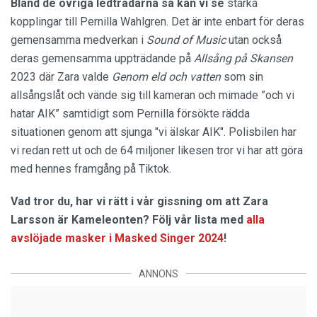
Bland de övriga ledtrådarna så kan vi se
starka
kopplingar till Pernilla Wahlgren. Det är inte enbart för deras
gemensamma medverkan i
Sound of Music
utan också
deras gemensamma uppträdande på
Allsång på Skansen
2023 där Zara valde
Genom eld och vatten
som sin
allsångslåt och vände sig till kameran och mimade ”och vi
hatar AIK” samtidigt som Pernilla försökte rädda
situationen genom att sjunga "vi älskar AIK". Polisbilen har
vi redan rett ut och de 64 miljoner likesen tror vi har att göra
med hennes framgång på Tiktok.
Vad tror du, har vi rätt i vår gissning om att Zara
Larsson är Kameleonten? Följ vår lista med
alla
avslöjade masker i Masked Singer 2024
!
ANNONS