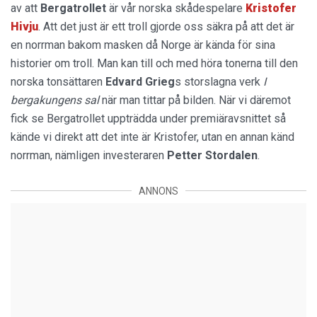
av att
Bergatrollet
är vår norska skådespelare
Kristofer
Hivju
. Att det just är ett troll gjorde oss säkra på att det är
en norrman bakom masken då Norge är kända för sina
historier om troll. Man kan till och med höra tonerna till den
norska tonsättaren
Edvard
Grieg
s storslagna verk
I
bergakungens sal
när man tittar på bilden. När vi däremot
fick se Bergatrollet uppträdda under premiäravsnittet så
kände vi direkt att det inte är Kristofer, utan en annan känd
norrman, nämligen investeraren
Petter
Stordalen
.
ANNONS