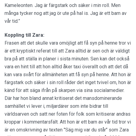
Kameleonten. Jag är färgstark och säker i min roll. Men
många tycker nog att jag ör ute på hal is. Jag är ett barn av
vår tid.”
Koppling till Zara:
Frasen att det skulle vara omöjligt att få syn på henne tror vi
är ett kryptiskt referat till att Zara alltid är sen och är väldigt
bra på att ställa in planer i sista minuten. Sen kan det också
vara en hint till att hon alltid åker taxi överallt och att det då
kan vara svårt för allmänheten att få syn på henne. Att hon är
färgstark och säker i sin roll råder det inget tvivel om, hon är
känd för att säga ifrån på skarpen via sina socialamedier.
Där har hon bland annat kritiserat det mansdominerande
samhället vi lever i, miljardärer som inte bidrar till
världsarven och satt ner foten för folk som kritiserar andras
kroppar i kommentarsfält. Att hon är ett barn av vår tid tror vi
är en omskrivning av texten "Säg mig var du står" som Zara