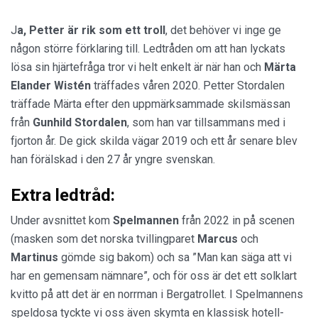
J
a, Petter är rik som ett troll
, det behöver vi inge ge
någon större förklaring till. Ledtråden om att han lyckats
lösa sin hjärtefråga tror vi helt enkelt är när han och
Märta
Elander
Wistén
träffades våren 2020. Petter Stordalen
träffade Märta efter den uppmärksammade skilsmässan
från
Gunhild
Stordalen
, som han var tillsammans med i
fjorton år. De gick skilda vägar 2019 och ett år senare blev
han förälskad i den 27 år yngre svenskan.
Extra ledtråd:
Under avsnittet kom
Spelmannen
från 2022 in på scenen
(masken som det norska tvillingparet
Marcus
och
Martinus
gömde sig bakom) och sa ”Man kan säga att vi
har en gemensam nämnare”, och för oss är det ett solklart
kvitto på att det är en norrman i Bergatrollet. I Spelmannens
speldosa tyckte vi oss även skymta en klassisk hotell-