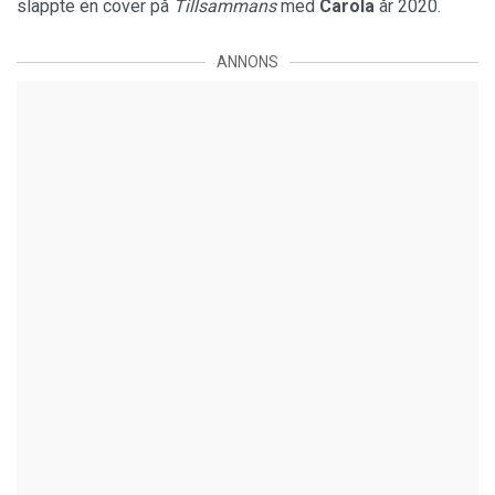
släppte en cover på
Tillsammans
med
Carola
år 2020.
ANNONS