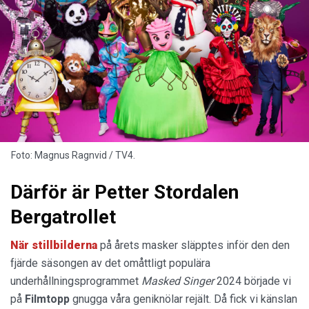
Foto: Magnus Ragnvid / TV4.
Därför är Petter Stordalen
Bergatrollet
När stillbilderna
på årets masker släpptes inför den den
fjärde säsongen av det omåttligt populära
underhållningsprogrammet
Masked Singer
2024 började vi
på
Filmtopp
gnugga våra geniknölar rejält. Då fick vi känslan