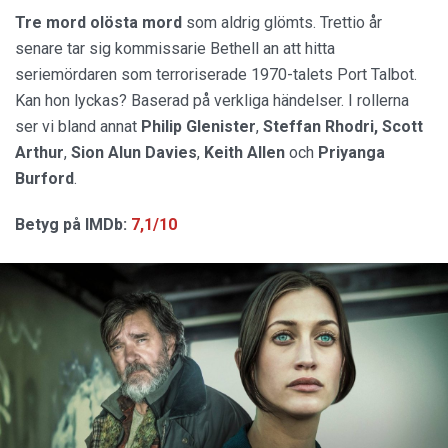
Tre mord olösta mord
som aldrig glömts. Trettio år
senare tar sig kommissarie Bethell an att hitta
seriemördaren som terroriserade 1970-talets Port Talbot.
Kan hon lyckas? Baserad på verkliga händelser. I rollerna
ser vi bland annat
Philip
Glenister
,
Steffan Rhodri,
Scott
Arthur
,
Sion
Alun
Davies
,
Keith
Allen
och
Priyanga
Burford
.
Betyg på IMDb:
7,1/10