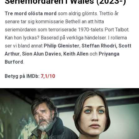
Seriemördaren i Wales (2023-)
Tre mord olösta mord
som aldrig glömts. Trettio år
senare tar sig kommissarie Bethell an att hitta
seriemördaren som terroriserade 1970-talets Port Talbot.
Kan hon lyckas? Baserad på verkliga händelser. I rollerna
ser vi bland annat
Philip
Glenister
,
Steffan Rhodri,
Scott
Arthur
,
Sion
Alun
Davies
,
Keith
Allen
och
Priyanga
Burford
.
Betyg på IMDb:
7,1/10