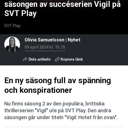
säsongen av succéserien Vigil på
SVT Play
SVT Play
Olivia Samuelsson
|
Nyhet
09 april 2024 kl. 15:15
Dela artikeln
Kopiera länk
En ny säsong full av spänning
och konspirationer
Nu finns säsong 2 av den populära, brittiska
thrillerserien "Vigil" ute på SVT Play. Den andra
säsongen går under titeln "Vigil: Hotet från ovan".