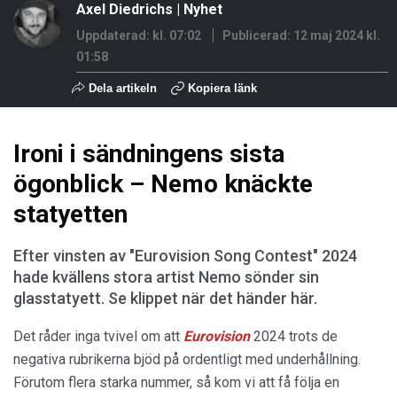
Axel Diedrichs
|
Nyhet
Uppdaterad: kl. 07:02
Publicerad:
12 maj 2024 kl.
01:58
Dela artikeln
Kopiera länk
Ironi i sändningens sista
ögonblick – Nemo knäckte
statyetten
Efter vinsten av "Eurovision Song Contest" 2024
hade kvällens stora artist Nemo sönder sin
glasstatyett. Se klippet när det händer här.
Det råder inga tvivel om att
Eurovision
2024 trots de
negativa rubrikerna bjöd på ordentligt med underhållning.
Förutom flera starka nummer, så kom vi att få följa en