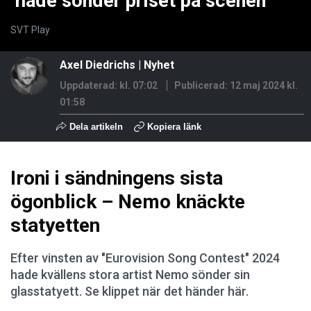
hade sönder priset på scenen
SVT Play
Axel Diedrichs
|
Nyhet
Uppdaterad: kl. 07:02
Publicerad:
12 maj 2024 kl.
01:58
Dela artikeln
Kopiera länk
Ironi i sändningens sista
ögonblick – Nemo knäckte
statyetten
Efter vinsten av "Eurovision Song Contest" 2024
hade kvällens stora artist Nemo sönder sin
glasstatyett. Se klippet när det händer här.