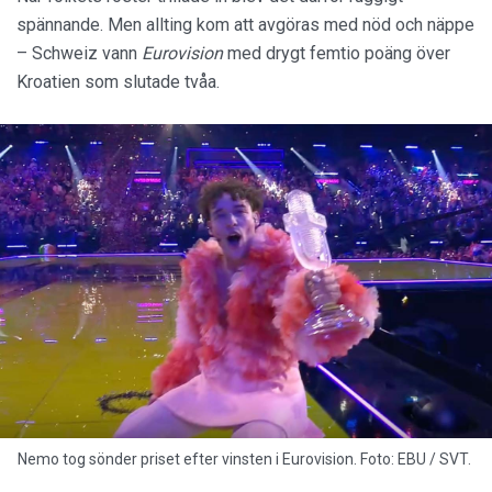
spännande. Men allting kom att avgöras med nöd och näppe
– Schweiz vann
Eurovision
med drygt femtio poäng över
Kroatien som slutade tvåa.
Nemo tog sönder priset efter vinsten i Eurovision. Foto: EBU / SVT.