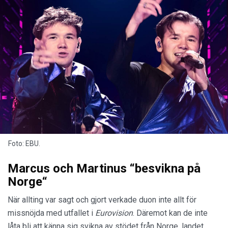
Foto: EBU.
Marcus och Martinus “besvikna på
Norge“
När allting var sagt och gjort verkade duon inte allt för
missnöjda med utfallet i
Eurovision
. Däremot kan de inte
låta bli att känna sig svikna av stödet från Norge, landet