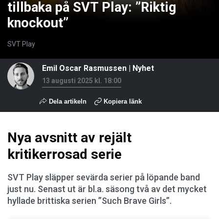
tillbaka på SVT Play: ”Riktig
knockout”
SVT Play
Emil Oscar Rasmussen
|
Nyhet
13 augusti 2025 kl. 18:00
Dela artikeln
Kopiera länk
Nya avsnitt av rejält
kritikerrosad serie
SVT Play släpper sevärda serier på löpande band
just nu. Senast ut är bl.a. säsong två av det mycket
hyllade brittiska serien ”Such Brave Girls”.