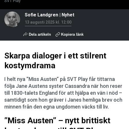
SVT Play
Sofie Landgren
|
Nyhet
13 augusti 2025 kl. 12:00
Dela artikeln
Kopiera länk
Skarpa dialoger i ett stilrent
kostymdrama
I helt nya ”Miss Austen” på SVT Play får tittarna
följa Jane Austens syster Cassandra när hon reser
till 1830-talets England för att hjälpa en vän i nöd –
samtidigt som hon gräver i Janes hemliga brev och
minnen från den egna ungdomen väcks till liv.
”Miss Austen” – nytt brittiskt