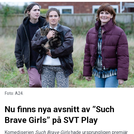
Foto: A24.
Nu finns nya avsnitt av ”Such
Brave Girls” på SVT Play
Komediserien
Such Brave Girls
hade ursprungligen premiär