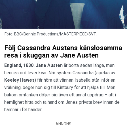
Foto: BBC/Bonnie Productions/MASTERPIECE/SVT.
Följ Cassandra Austens känslosamma
resa i skuggan av Jane Austen
England, 1830. Jane Austen
är borta sedan länge, men
hennes ord lever kvar. När systern Cassandra (spelas av
Keeley
Hawes
) får höra att vännen Isabella står inför en
vräkning, beger hon sig till Kintbury för att hjälpa till. Men
bakom omtanken döljer sig även ett annat uppdrag – att i
hemlighet hitta och ta hand om Janes privata brev innan de
hamnar i fel händer.
ANNONS