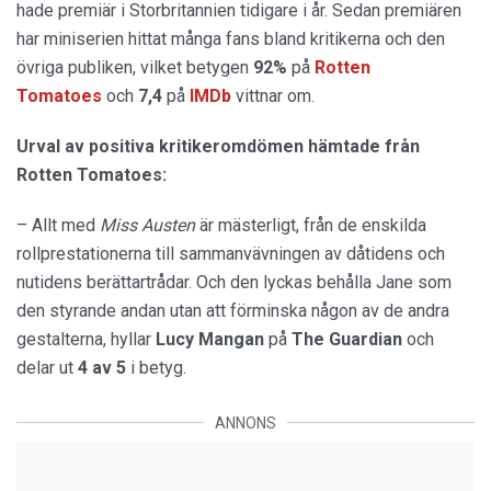
hade premiär i Storbritannien tidigare i år. Sedan premiären
har miniserien hittat många fans bland kritikerna och den
övriga publiken, vilket betygen
92%
på
Rotten
Tomatoes
och
7,4
på
IMDb
vittnar om.
Urval av positiva kritikeromdömen hämtade från
Rotten Tomatoes:
– Allt med
Miss Austen
är mästerligt, från de enskilda
rollprestationerna till sammanvävningen av dåtidens och
nutidens berättartrådar. Och den lyckas behålla Jane som
den styrande andan utan att förminska någon av de andra
gestalterna, hyllar
Lucy Mangan
på
The Guardian
och
delar ut
4 av 5
i betyg.
ANNONS