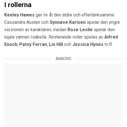
I rollerna
Keeley Hawes
ger liv åt den äldre och eftertänksamma
Cassandra Austen och
Synnøve Karlsen
spelar den yngre
versionen av karaktären, medan
Rose Leslie
spelar den
lojala vännen Isabella. Resterande roller spelas av
Alfred
Enoch
,
Patsy
Ferran
,
Liv
Hill
och
Jessica
Hynes
m.fl.
ANNONS