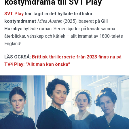
kostymdrama till SVT Play
SVT Play
har tagit in det hyllade brittiska
kostymdramat
Miss Austen
(2025), baserat på
Gill
Hornbys
hyllade roman. Serien bjuder på känslosamma
återblickar, vänskap och kärlek – allt inramat av 1800-talets
England!
LÄS OCKSÅ:
Brittisk thrillerserie från 2023 finns nu på
TV4 Play: ”Allt man kan önska”