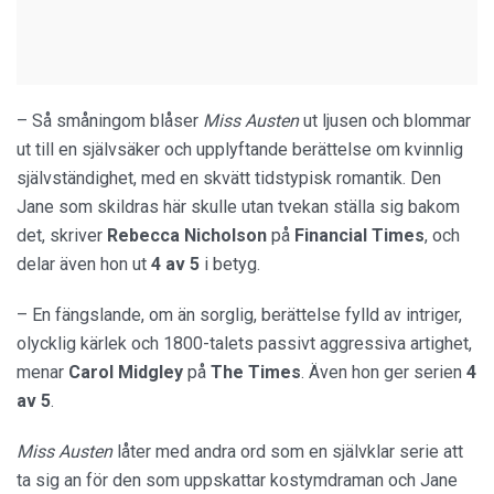
– Så småningom blåser
Miss Austen
ut ljusen och blommar
ut till en självsäker och upplyftande berättelse om kvinnlig
självständighet, med en skvätt tidstypisk romantik. Den
Jane som skildras här skulle utan tvekan ställa sig bakom
det, skriver
Rebecca Nicholson
på
Financial Times
, och
delar även hon ut
4 av 5
i betyg.
– En fängslande, om än sorglig, berättelse fylld av intriger,
olycklig kärlek och 1800-talets passivt aggressiva artighet,
menar
Carol Midgley
på
The Times
. Även hon ger serien
4
av 5
.
Miss Austen
låter med andra ord som en självklar serie att
ta sig an för den som uppskattar kostymdraman och Jane