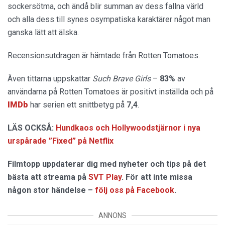
sockersötma, och ändå blir summan av dess fallna värld
och alla dess till synes osympatiska karaktärer något man
ganska lätt att älska.
Recensionsutdragen är hämtade från Rotten Tomatoes.
Även tittarna uppskattar
Such Brave Girls
–
83%
av
användarna på Rotten Tomatoes är positivt inställda och på
IMDb
har serien ett snittbetyg på
7,4
.
LÄS OCKSÅ:
Hundkaos och Hollywoodstjärnor i nya
urspårade ”Fixed” på Netflix
Filmtopp uppdaterar dig med nyheter och tips på det
bästa att streama på
SVT Play
. För att inte missa
någon stor händelse –
följ oss på Facebook
.
ANNONS