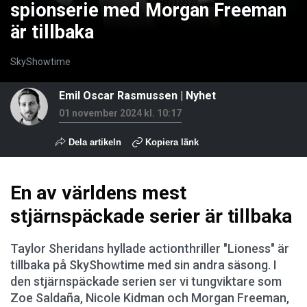
spionserie med Morgan Freeman
är tillbaka
SkyShowtime
Emil Oscar Rasmussen
|
Nyhet
01 november 2024 kl. 10:17
Dela artikeln
Kopiera länk
En av världens mest
stjärnspäckade serier är tillbaka
Taylor Sheridans hyllade actionthriller "Lioness" är
tillbaka på SkyShowtime med sin andra säsong. I
den stjärnspäckade serien ser vi tungviktare som
Zoe Saldaña, Nicole Kidman och Morgan Freeman,