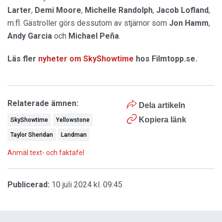
Larter
,
Demi Moore
,
Michelle Randolph
,
Jacob Lofland
,
m.fl. Gästroller görs dessutom av stjärnor som
Jon Hamm
,
Andy Garcia
och
Michael Peña
.
Läs fler
nyheter om SkyShowtime
hos Filmtopp.se.
Relaterade ämnen:
Dela artikeln
Kopiera länk
SkyShowtime
Yellowstone
Taylor Sheridan
Landman
Anmäl text- och faktafel
Publicerad:
10 juli 2024 kl. 09:45