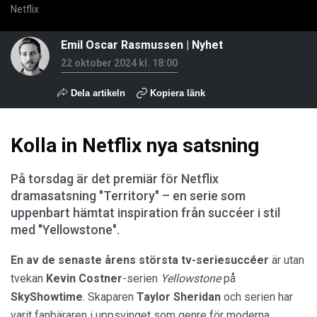
Netflix
Emil Oscar Rasmussen
|
Nyhet
22 oktober 2024 kl. 18:00
Dela artikeln
Kopiera länk
Kolla in Netflix nya satsning
På torsdag är det premiär för Netflix
dramasatsning "Territory" – en serie som
uppenbart hämtat inspiration från succéer i stil
med "Yellowstone".
En av de senaste årens största tv-seriesuccéer
är utan
tvekan
Kevin Costner
-serien
Yellowstone
på
SkyShowtime
. Skaparen
Taylor Sheridan
och serien har
varit fanbäraren i uppsvinget som genre för moderna