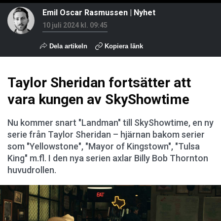
Emil Oscar Rasmussen
|
Nyhet
10 juli 2024 kl. 09:45
Dela artikeln
Kopiera länk
Taylor Sheridan fortsätter att
vara kungen av SkyShowtime
Nu kommer snart "Landman" till SkyShowtime, en ny
serie från Taylor Sheridan – hjärnan bakom serier
som "Yellowstone", "Mayor of Kingstown", "Tulsa
King" m.fl. I den nya serien axlar Billy Bob Thornton
huvudrollen.