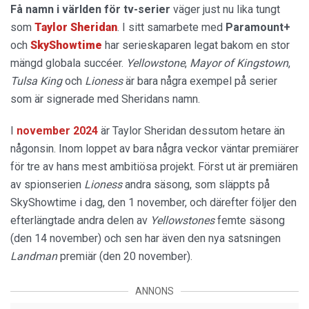
Få namn i världen för tv-serier
väger just nu lika tungt
som
Taylor Sheridan
. I sitt samarbete med
Paramount+
och
SkyShowtime
har serieskaparen legat bakom en stor
mängd globala succéer.
Yellowstone
,
Mayor of Kingstown
,
Tulsa King
och
Lioness
är bara några exempel på serier
som är signerade med Sheridans namn.
I
november 2024
är Taylor Sheridan dessutom hetare än
någonsin. Inom loppet av bara några veckor väntar premiärer
för tre av hans mest ambitiösa projekt. Först ut är premiären
av spionserien
Lioness
andra säsong, som släppts på
SkyShowtime i dag, den 1 november, och därefter följer den
efterlängtade andra delen av
Yellowstones
femte säsong
(den 14 november) och sen har även den nya satsningen
Landman
premiär (den 20 november).
ANNONS