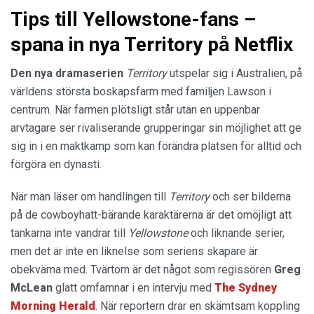
Tips till Yellowstone-fans –
spana in nya Territory på Netflix
Den nya dramaserien
Territory
utspelar sig i Australien, på
världens största boskapsfarm med familjen Lawson i
centrum. När farmen plötsligt står utan en uppenbar
arvtagare ser rivaliserande grupperingar sin möjlighet att ge
sig in i en maktkamp som kan förändra platsen för alltid och
förgöra en dynasti.
När man läser om handlingen till
Territory
och ser bilderna
på de cowboyhatt-bärande karaktärerna är det omöjligt att
tankarna inte vandrar till
Yellowstone
och liknande serier,
men det är inte en liknelse som seriens skapare är
obekväma med. Tvärtom är det något som regissören
Greg
McLean
glatt omfamnar i en intervju med
The Sydney
Morning Herald
. När reportern drar en skämtsam koppling