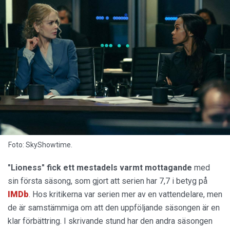
Foto: SkyShowtime.
"Lioness" fick ett mestadels varmt mottagande
med
sin första säsong, som gjort att serien har 7,7 i betyg på
IMDb
. Hos kritikerna var serien mer av en vattendelare, men
de är samstämmiga om att den uppföljande säsongen är en
klar förbättring. I skrivande stund har den andra säsongen