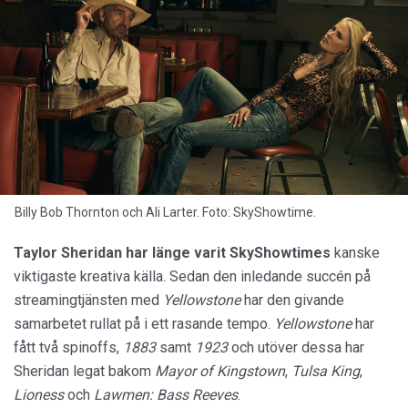
Billy Bob Thornton och Ali Larter. Foto: SkyShowtime.
Taylor Sheridan har länge varit SkyShowtimes
kanske
viktigaste kreativa källa. Sedan den inledande succén på
streamingtjänsten med
Yellowstone
har den givande
samarbetet rullat på i ett rasande tempo.
Yellowstone
har
fått två spinoffs,
1883
samt
1923
och utöver dessa har
Sheridan legat bakom
Mayor of Kingstown
,
Tulsa King
,
Lioness
och
Lawmen: Bass Reeves
.