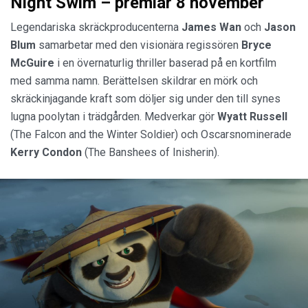
Night Swim – premiär 8 november
Legendariska skräckproducenterna
James Wan
och
Jason
Blum
samarbetar med den visionära regissören
Bryce
McGuire
i en övernaturlig thriller baserad på en kortfilm
med samma namn. Berättelsen skildrar en mörk och
skräckinjagande kraft som döljer sig under den till synes
lugna poolytan i trädgården. Medverkar gör
Wyatt Russell
(The Falcon and the Winter Soldier) och Oscarsnominerade
Kerry Condon
(The Banshees of Inisherin).