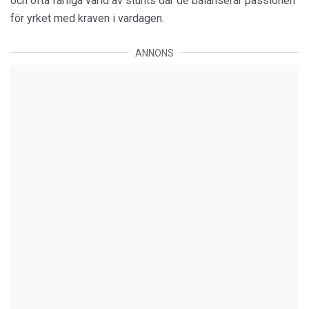
och ofta farliga värld av stunts där de balanserar passionen
för yrket med kraven i vardagen.
ANNONS