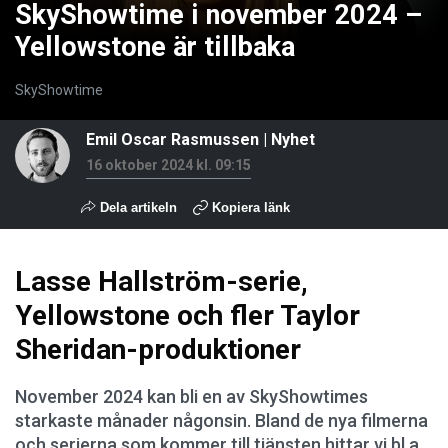
SkyShowtime i november 2024 –
Yellowstone är tillbaka
SkyShowtime
Emil Oscar Rasmussen
|
Nyhet
16 oktober 2024 kl. 09:15
Dela artikeln
Kopiera länk
Lasse Hallström-serie,
Yellowstone och fler Taylor
Sheridan-produktioner
November 2024 kan bli en av SkyShowtimes
starkaste månader någonsin. Bland de nya filmerna
och serierna som kommer till tjänsten hittar vi bl.a.