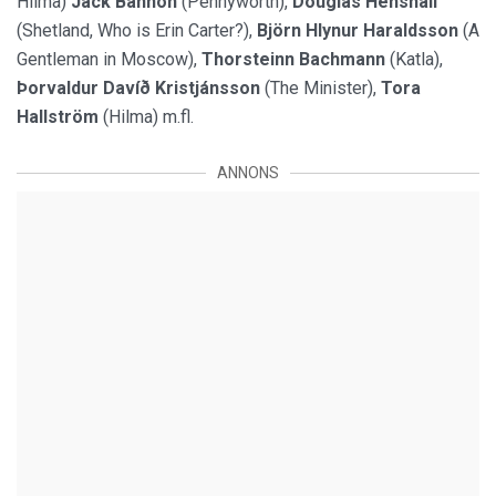
Hilma)
Jack Bannon
(Pennyworth),
Douglas Henshall
(Shetland, Who is Erin Carter?),
Björn Hlynur Haraldsson
(A
Gentleman in Moscow),
Thorsteinn Bachmann
(Katla),
Þorvaldur Davíð Kristjánsson
(The Minister),
Tora
Hallström
(Hilma) m.fl.
ANNONS