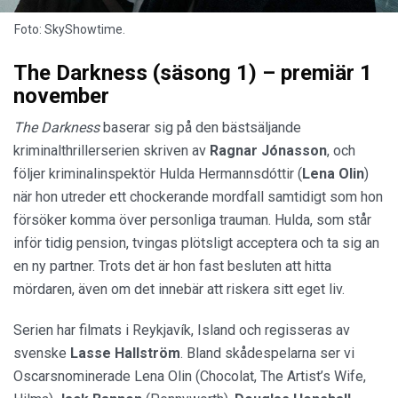
Foto: SkyShowtime.
The Darkness (säsong 1) – premiär 1
november
The Darkness
baserar sig på den bästsäljande
kriminalthrillerserien skriven av
Ragnar Jónasson
, och
följer kriminalinspektör Hulda Hermannsdóttir (
Lena Olin
)
när hon utreder ett chockerande mordfall samtidigt som hon
försöker komma över personliga trauman. Hulda, som står
inför tidig pension, tvingas plötsligt acceptera och ta sig an
en ny partner. Trots det är hon fast besluten att hitta
mördaren, även om det innebär att riskera sitt eget liv.
Serien har filmats i Reykjavík, Island och regisseras av
svenske
Lasse Hallström
. Bland skådespelarna ser vi
Oscarsnominerade Lena Olin (Chocolat, The Artist’s Wife,