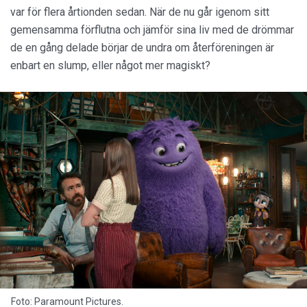
var för flera årtionden sedan. När de nu går igenom sitt
gemensamma förflutna och jämför sina liv med de drömmar
de en gång delade börjar de undra om återföreningen är
enbart en slump, eller något mer magiskt?
Foto: Paramount Pictures.