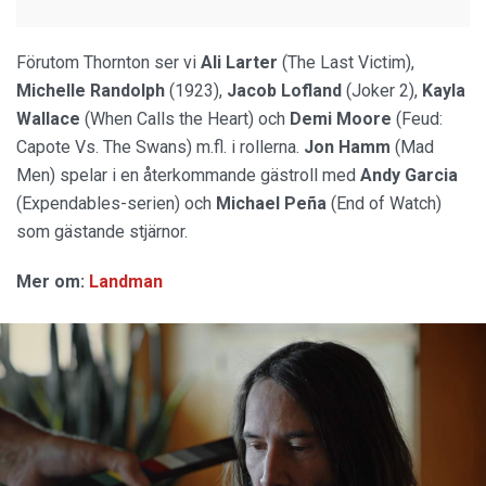
Förutom Thornton ser vi
Ali Larter
(The Last Victim),
Michelle Randolph
(1923),
Jacob Lofland
(Joker 2),
Kayla
Wallace
(When Calls the Heart) och
Demi Moore
(Feud:
Capote Vs. The Swans) m.fl. i rollerna.
Jon Hamm
(Mad
Men) spelar i en återkommande gästroll med
Andy Garcia
(Expendables-serien) och
Michael Peña
(End of Watch)
som gästande stjärnor.
Mer om:
Landman