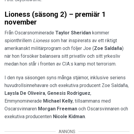
Lioness (säsong 2) – premiär 1
november
Från Oscarsnominerade
Taylor Sheridan
kommer
spionthrillern
Lioness
som har inspirerats av ett riktigt
amerikanskt militärprogram och följer Joe (
Zoe Saldaña
)
när hon försöker balansera sitt privatliv och sitt yrkesliv
medan hon står i fronten av CIA:s kamp mot terrorism.
I den nya säsongen syns många stjärnor, inklusive seriens
huvudrollsinnehavare och exekutiva producent Zoe Saldaña,
Laysla De Oliveira
,
Genesis Rodriguez
,
Emmynominerade
Michael Kelly
, tillsammans med
Oscarsvinnaren
Morgan Freeman
och Oscarsvinnaren och
exekutiva producenten
Nicole Kidman
.
ANNONS