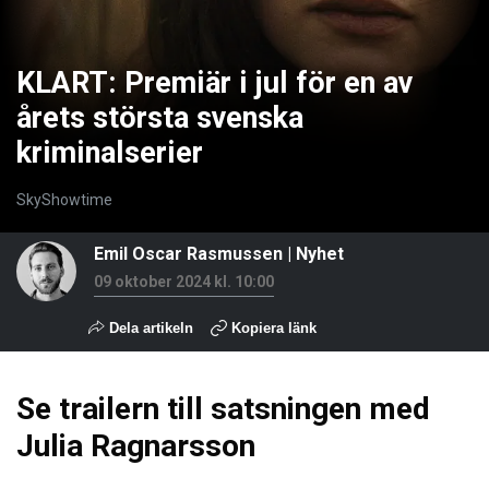
KLART: Premiär i jul för en av
årets största svenska
kriminalserier
SkyShowtime
Emil Oscar Rasmussen
|
Nyhet
09 oktober 2024 kl. 10:00
Dela artikeln
Kopiera länk
Se trailern till satsningen med
Julia Ragnarsson