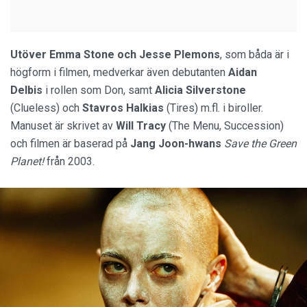
Utöver Emma Stone och Jesse Plemons
, som båda är i
högform i filmen, medverkar även debutanten
Aidan
Delbis
i rollen som Don, samt
Alicia Silverstone
(Clueless) och
Stavros Halkias
(Tires) m.fl. i biroller.
Manuset är skrivet av
Will Tracy
(The Menu, Succession)
och filmen är baserad på
Jang Joon-hwans
Save the Green
Planet!
från 2003.