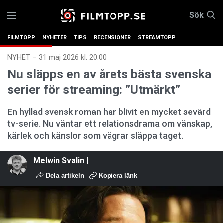
Sök
FILMTOPP
NYHETER
TIPS
RECENSIONER
STREAMTOPP
NYHET
–
31 maj 2026 kl. 20:00
Nu släpps en av årets bästa svenska
serier för streaming: ”Utmärkt”
En hyllad svensk roman har blivit en mycket sevärd
tv-serie. Nu väntar ett relationsdrama om vänskap,
kärlek och känslor som vägrar släppa taget.
Melwin Svalin |
Dela artikeln
Kopiera länk