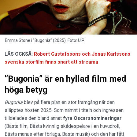
Emma Stone i ”Bugonia” (2025). Foto: UIP.
LÄS OCKSÅ:
Robert Gustafssons och Jonas Karlssons
svenska storfilm finns snart att streama
”Bugonia” är en hyllad film med
höga betyg
Bugonia
blev på flera plan en stor framgång när den
släpptes hösten 2025. Som nämnt i titeln och ingressen
tilldelades den bland annat
fyra Oscarsnomineringar
(Bästa film, Bästa kvinnlig skådespelare i en huvudroll,
Bästa manus efter förlaga, Bästa musik) och den har fått