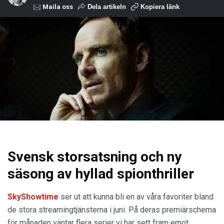
Maila oss
Dela artikeln
Kopiera länk
Svensk storsatsning och ny
säsong av hyllad spionthriller
SkyShowtime
ser ut att kunna bli en av våra favoriter bland
de stora streamingtjänsterna i juni. På deras premiärschema
för månaden väntar flera serier vi har sett fram emot.