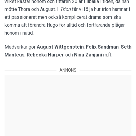
vilket kastar honom och tittaren 20 år tillbaka i tiden, då han
mötte Thora och August. I
Trion
får vi följa hur trion hamnar i
ett passionerat men också komplicerat drama som ska
komma att förändra Hugo för alltid och fortfarande plågar
honom i nutid.
Medverkar gör
August Wittgenstein
,
Felix Sandman
,
Seth
Manteus
,
Rebecka Harper
och
Nina Zanjani
m.fl.
ANNONS