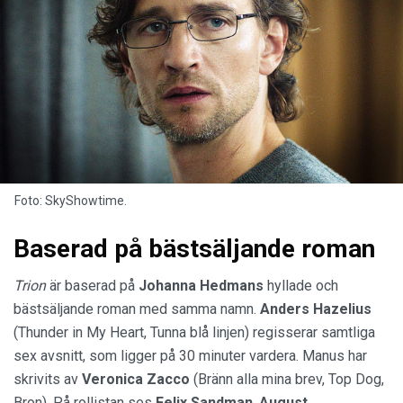
Foto: SkyShowtime.
Baserad på bästsäljande roman
Trion
är baserad på
Johanna Hedmans
hyllade och
bästsäljande roman med samma namn.
Anders
Hazelius
(Thunder in My Heart, Tunna blå linjen) regisserar samtliga
sex avsnitt, som ligger på 30 minuter vardera. Manus har
skrivits av
Veronica Zacco
(Bränn alla mina brev, Top Dog,
Bron). På rollistan ses
Felix
Sandman
,
August