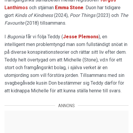
Lanthimos
och stjärnan
Emma Stone
. Duon har tidigare
gjort
Kinds of Kindness
(2024),
Poor Things
(2023) och
The
Favourite
(2018) tillsammans.
I
Bugonia
får vi följa Teddy (
Jesse Plemons
), en
intelligent men problemtyngd man som fullständigt snöat in
på diverse konspirationsteorier och rättar sitt liv efter dem.
Teddy helt övertygad om att Michelle (Stone), vd:n för ett
stort och framgångsrikt bolag, i själva verket är en
utomjording som vill förstöra jorden. Tillsammans med sin
svagbegåvade kusin Don bestämmer sig Teddy därför för
att kidnappa Michelle för att kunna ställa henne till svars.
ANNONS