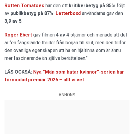
Rotten Tomatoes
har den ett
kritikerbetyg på 85%
följt
av
publikbetyg på 87%
.
Letterboxd
användarna gav den
3,9 av 5
.
Roger Ebert
gav filmen
4 av 4
stjärnor och menade att det
är “en fängslande thriller från början till slut, men den tillför
den ovanliga egenskapen att ha en hjältinna som är ännu
mer fascinerande än själva berättelsen.”
LÄS OCKSÅ:
Nya ”Män som hatar kvinnor”-serien har
förmodad premiär 2026 – allt vi vet
ANNONS