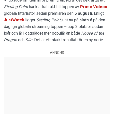
Vi tipsade om den inför premiären. Nu är det bekräftat att
Sterling Point
har klättrat rakt till toppen av
Prime Videos
globala tittarlistor sedan premiären den
5 augusti
. Enligt
JustWatch
ligger
Sterling Point
just nu på
plats 6
på den
dagliga globala streaming toppen – upp 3 platser sedan
igår och är i dagsläget mer populär än både
House of the
Dragon
och
Silo
. Det är ett starkt resultat för en ny serie.
ANNONS