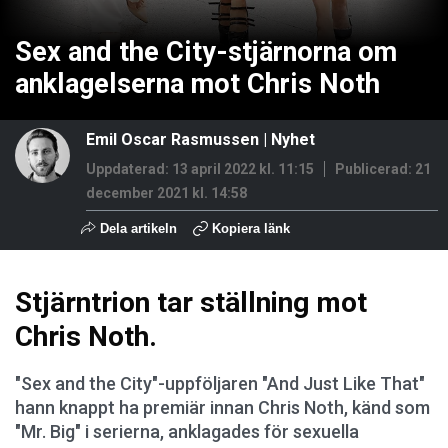
Sex and the City-stjärnorna om
anklagelserna mot Chris Noth
Emil Oscar Rasmussen
|
Nyhet
Uppdaterad: 13 april 2022 kl. 11:15
Publicerad:
21
december 2021 kl. 14:58
Dela artikeln
Kopiera länk
Stjärntrion tar ställning mot
Chris Noth.
"Sex and the City"-uppföljaren "And Just Like That"
hann knappt ha premiär innan Chris Noth, känd som
"Mr. Big" i serierna, anklagades för sexuella