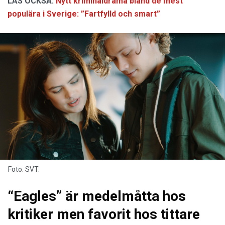
LÄS OCKSÅ:
Nytt kriminaldrama bland de mest
populära i Sverige: ”Fartfylld och smart”
Foto: SVT.
“Eagles” är medelmåtta hos
kritiker men favorit hos tittare