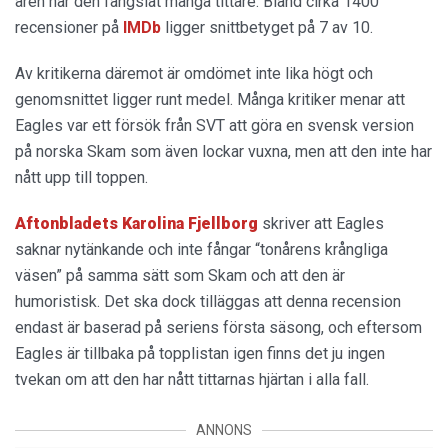
åren har den fängslat många tittare. Bland cirka 1400
recensioner på
IMDb
ligger snittbetyget på 7 av 10.
Av kritikerna däremot är omdömet inte lika högt och
genomsnittet ligger runt medel. Många kritiker menar att
Eagles var ett försök från SVT att göra en svensk version
på norska Skam som även lockar vuxna, men att den inte har
nått upp till toppen.
Aftonbladets Karolina Fjellborg
skriver att Eagles
saknar nytänkande och inte fångar “tonårens krångliga
väsen” på samma sätt som Skam och att den är
humoristisk. Det ska dock tilläggas att denna recension
endast är baserad på seriens första säsong, och eftersom
Eagles är tillbaka på topplistan igen finns det ju ingen
tvekan om att den har nått tittarnas hjärtan i alla fall.
ANNONS