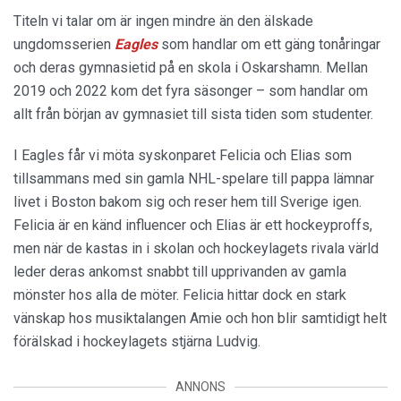
Titeln vi talar om är ingen mindre än den älskade
ungdomsserien
Eagles
som handlar om ett gäng tonåringar
och deras gymnasietid på en skola i Oskarshamn. Mellan
2019 och 2022 kom det fyra säsonger – som handlar om
allt från början av gymnasiet till sista tiden som studenter.
I Eagles får vi möta syskonparet Felicia och Elias som
tillsammans med sin gamla NHL-spelare till pappa lämnar
livet i Boston bakom sig och reser hem till Sverige igen.
Felicia är en känd influencer och Elias är ett hockeyproffs,
men när de kastas in i skolan och hockeylagets rivala värld
leder deras ankomst snabbt till upprivanden av gamla
mönster hos alla de möter. Felicia hittar dock en stark
vänskap hos musiktalangen Amie och hon blir samtidigt helt
förälskad i hockeylagets stjärna Ludvig.
ANNONS