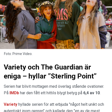
Foto: Prime Video.
Variety och The Guardian är
eniga – hyllar ”Sterling Point”
Serien har blivit mottagen med överlag stående ovationer.
På
IMDb
har den fått ett hittils blygt betyg på
6,4 av 10
.
Variety
hyllade serien för att erbjuda "något helt unikt och
autentiskt inom genren" och kallade den "en av de mest