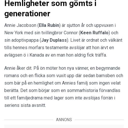
Hemligheter som gömts i
generationer
Annie Jacobson (
Ella Rubin
) är sjutton år och uppvuxen i
New York med sin tvillingbror Connor (
Keen Ruffalo
) och
sin adoptivpappa (
Jay Duplass
). Livet är ordnat och välkänt
tills hennes morfars testamente avslöjar att hon ärvt en
avlägsen ö i Kanada av en man hon aldrig fick träffa.
Annie åker dit. På ön möter hon nya vänner, en begynnande
romans och en flicka som vuxit upp där sedan barnsben och
som bär på en hemlighet om Annies familj som ingen velat
berätta. Det som börjar som en sommarhistoria förvandlas
till ett familjedrama med lager som inte avslöjas förrän i
seriens sista avsnitt.
ANNONS