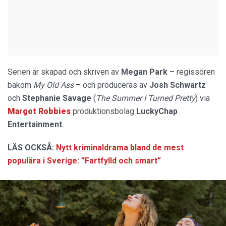
Serien är skapad och skriven av
Megan Park
– regissören
bakom
My Old Ass
– och produceras av
Josh Schwartz
och
Stephanie Savage
(
The Summer I Turned Pretty
) via
Margot Robbies
produktionsbolag
LuckyChap
Entertainment
.
LÄS OCKSÅ:
Nytt kriminaldrama bland de mest
populära i Sverige: ”Fartfylld och smart”