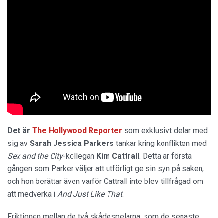
Det är
The Hollywood Reporter
som exklusivt delar med
sig av
Sarah Jessica Parkers
tankar kring konflikten med
Sex and the City
-kollegan
Kim Cattrall
. Detta är första
gången som Parker väljer att utförligt ge sin syn på saken,
och hon berättar även varför Cattrall inte blev tillfrågad om
att medverka i
And Just Like
That
.
Friktionen mellan de två skådespelarna, som de senaste