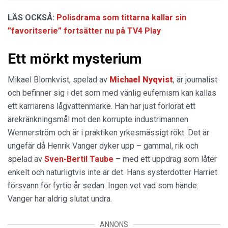
LÄS OCKSÅ:
Polisdrama som tittarna kallar sin
”favoritserie” fortsätter nu på TV4 Play
Ett mörkt mysterium
Mikael Blomkvist, spelad av
Michael Nyqvist
, är journalist
och befinner sig i det som med vänlig eufemism kan kallas
ett karriärens lågvattenmärke. Han har just förlorat ett
ärekränkningsmål mot den korrupte industrimannen
Wennerström och är i praktiken yrkesmässigt rökt. Det är
ungefär då Henrik Vanger dyker upp – gammal, rik och
spelad av
Sven-Bertil Taube
– med ett uppdrag som låter
enkelt och naturligtvis inte är det. Hans systerdotter Harriet
försvann för fyrtio år sedan. Ingen vet vad som hände.
Vanger har aldrig slutat undra.
ANNONS