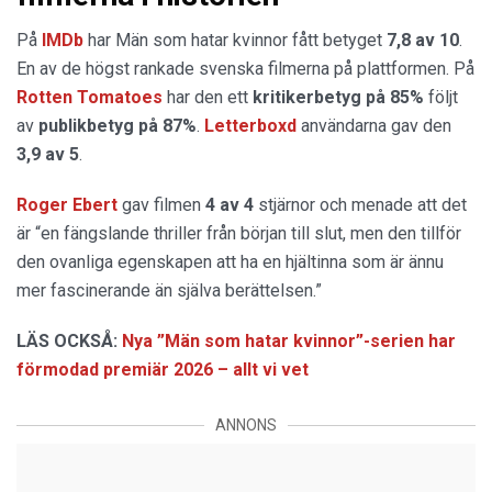
På
IMDb
har Män som hatar kvinnor fått betyget
7,8 av 10
.
En av de högst rankade svenska filmerna på plattformen. På
Rotten Tomatoes
har den ett
kritikerbetyg på 85%
följt
av
publikbetyg på 87%
.
Letterboxd
användarna gav den
3,9 av 5
.
Roger Ebert
gav filmen
4 av 4
stjärnor och menade att det
är “en fängslande thriller från början till slut, men den tillför
den ovanliga egenskapen att ha en hjältinna som är ännu
mer fascinerande än själva berättelsen.”
LÄS OCKSÅ:
Nya ”Män som hatar kvinnor”-serien har
förmodad premiär 2026 – allt vi vet
ANNONS