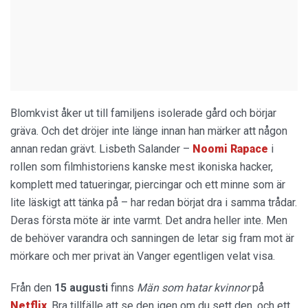
Blomkvist åker ut till familjens isolerade gård och börjar
gräva. Och det dröjer inte länge innan han märker att någon
annan redan grävt. Lisbeth Salander –
Noomi Rapace
i
rollen som filmhistoriens kanske mest ikoniska hacker,
komplett med tatueringar, piercingar och ett minne som är
lite läskigt att tänka på – har redan börjat dra i samma trådar.
Deras första möte är inte varmt. Det andra heller inte. Men
de behöver varandra och sanningen de letar sig fram mot är
mörkare och mer privat än Vanger egentligen velat visa.
Från den
15 augusti
finns
Män som hatar kvinnor
på
Netflix
. Bra tillfälle att se den igen om du sett den, och ett