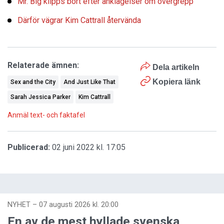
Mr. Big klipps bort efter anklagelser om övergrepp
Därför vägrar Kim Cattrall återvända
Relaterade ämnen:
Dela artikeln
Kopiera länk
Sex and the City
And Just Like That
Sarah Jessica Parker
Kim Cattrall
Anmäl text- och faktafel
Publicerad:
02 juni 2022 kl. 17:05
NYHET
–
07 augusti 2026 kl. 20:00
En av de mest hyllade svenska