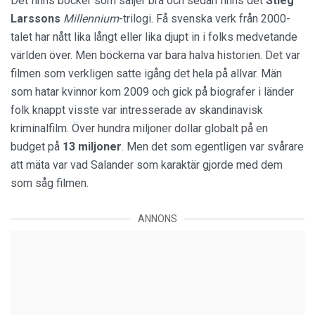
Det finns böcker som säljer bra och sedan finns det
Stieg
Larssons
Millennium
-trilogi. Få svenska verk från 2000-
talet har nått lika långt eller lika djupt in i folks medvetande
världen över. Men böckerna var bara halva historien. Det var
filmen som verkligen satte igång det hela på allvar. Män
som hatar kvinnor kom 2009 och gick på biografer i länder
folk knappt visste var intresserade av skandinavisk
kriminalfilm. Över hundra miljoner dollar globalt på en
budget på
13 miljoner
. Men det som egentligen var svårare
att mäta var vad Salander som karaktär gjorde med dem
som såg filmen.
ANNONS