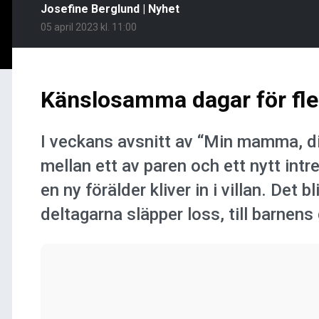
Josefine Berglund
|
Nyhet
05 april 2023 kl. 11:00
Känslosamma dagar för fler
I veckans avsnitt av “Min mamma, di
mellan ett av paren och ett nytt int
en ny förälder kliver in i villan. Det 
deltagarna släpper loss, till barnens 