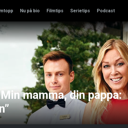
amtopp
Nu på bio
Filmtips
Serietips
Podcast
i Min mamma, din pappa:
n”