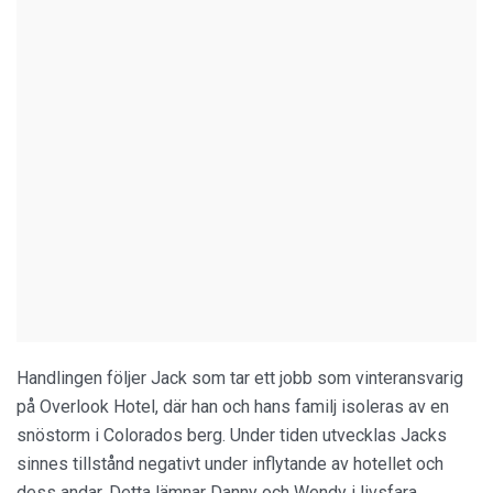
Handlingen följer Jack som tar ett jobb som vinteransvarig
på Overlook Hotel, där han och hans familj isoleras av en
snöstorm i Colorados berg. Under tiden utvecklas Jacks
sinnes tillstånd negativt under inflytande av hotellet och
dess andar. Detta lämnar Danny och Wendy i livsfara