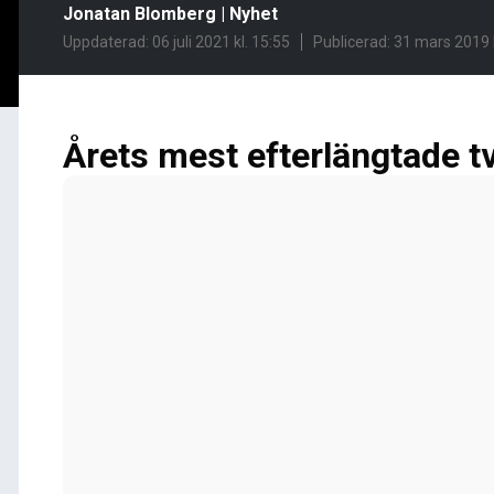
Jonatan Blomberg
|
Nyhet
Uppdaterad: 06 juli 2021 kl. 15:55
Publicerad:
31 mars 2019 k
Årets mest efterlängtade t