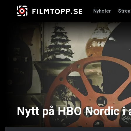
Nyheter
Stre
Nytt på HBO Nordic i a