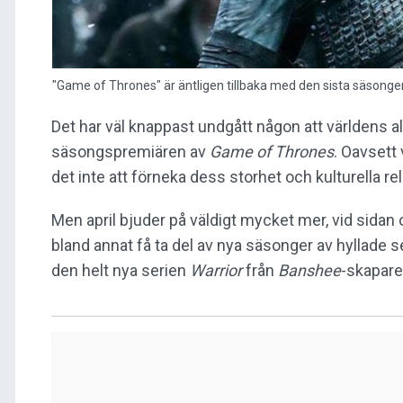
"Game of Thrones" är äntligen tillbaka med den sista säsonge
Det har väl knappast undgått någon att världens alla
säsongspremiären av
Game of Thrones
. Oavsett 
det inte att förneka dess storhet och kulturella re
Men april bjuder på väldigt mycket mer, vid sida
bland annat få ta del av nya säsonger av hyllade 
den helt nya serien
Warrior
från
Banshee
-skaparen