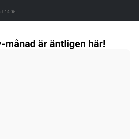
l. 14:05
v-månad är äntligen här!