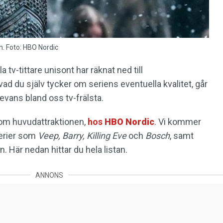
n. Foto: HBO Nordic
 tv-tittare unisont har räknat ned till
vad du själv tycker om seriens eventuella kvalitet, går
levans bland oss tv-frälsta.
n om huvudattraktionen,
hos
HBO Nordic
. Vi kommer
serier som
Veep, Barry, Killing Eve
och
Bosch
, samt
. Här nedan hittar du hela listan.
ANNONS