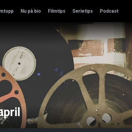
amtopp
Nu på bio
Filmtips
Serietips
Podcast
pril