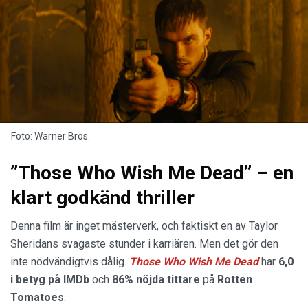
Foto: Warner Bros.
”Those Who Wish Me Dead” – en
klart godkänd thriller
Denna film är inget mästerverk, och faktiskt en av Taylor
Sheridans svagaste stunder i karriären. Men det gör den
inte nödvändigtvis dålig.
Those Who Wish Me Dead
har
6,0
i betyg på IMDb
och
86% nöjda tittare
på
Rotten
Tomatoes
.