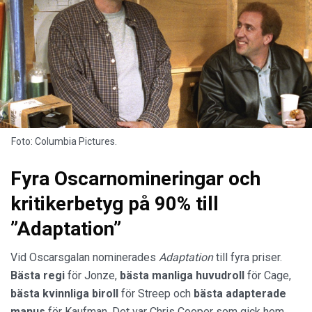
Foto: Columbia Pictures.
Fyra Oscarnomineringar och
kritikerbetyg på 90% till
”Adaptation”
Vid Oscarsgalan nominerades
Adaptation
till fyra priser.
Bästa regi
för Jonze,
bästa manliga huvudroll
för Cage,
bästa kvinnliga biroll
för Streep och
bästa adapterade
manus
för Kaufman. Det var Chris Cooper som gick hem