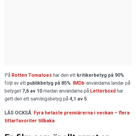
På
Rotten Tomatoes
har den ett
kritikerbetyg på 90%
följt av ett
publikbetyg på 85%
.
IMDb
-användarna landar på
betyget
7,6 av 10
medan användarna på
Letterboxd
har
gett den ett samlingsbetyg på
4,1 av 5
.
LÄS OCKSÅ:
Fyra hetaste premiärerna i veckan – flera
tittarfavoriter tillbaka