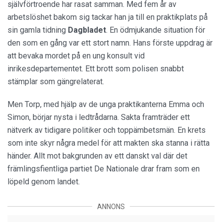
självförtroende har rasat samman. Med fem år av
arbetslöshet bakom sig tackar han ja till en praktikplats på
sin gamla tidning
Dagbladet
. En ödmjukande situation för
den som en gång var ett stort namn. Hans förste uppdrag är
att bevaka mordet på en ung konsult vid
inrikesdepartementet. Ett brott som polisen snabbt
stämplar som gängrelaterat.
Men Torp, med hjälp av de unga praktikanterna Emma och
Simon, börjar nysta i ledtrådarna. Sakta framträder ett
nätverk av tidigare politiker och toppämbetsmän. En krets
som inte skyr några medel för att makten ska stanna i rätta
händer. Allt mot bakgrunden av ett danskt val där det
främlingsfientliga partiet De Nationale drar fram som en
löpeld genom landet.
ANNONS