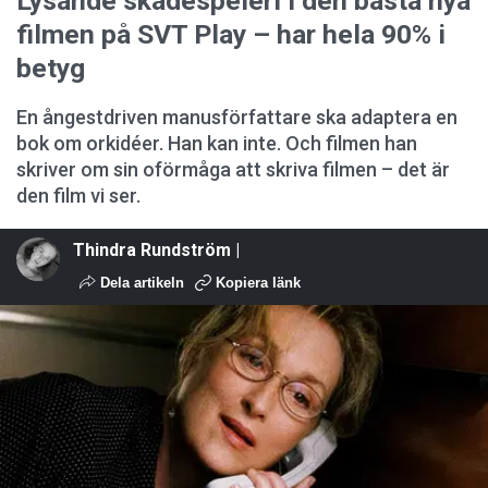
Lysande skådespeleri i den bästa nya
filmen på SVT Play – har hela 90% i
betyg
En ångestdriven manusförfattare ska adaptera en
bok om orkidéer. Han kan inte. Och filmen han
skriver om sin oförmåga att skriva filmen – det är
den film vi ser.
Thindra Rundström |
Dela artikeln
Kopiera länk