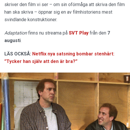
skriver den film vi ser – om sin oförmåga att skriva den film
han ska skriva – öppnar sig en av filmhistoriens mest
svindlande konstruktioner.
Adaptation
finns nu streama på
SVT Play
från den
7
augusti
.
LÄS OCKSÅ:
Netflix nya satsning bombar stenhårt:
”Tycker han själv att den är bra?”