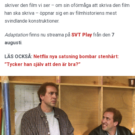
skriver den film vi ser – om sin oförmåga att skriva den film
han ska skriva – öppnar sig en av filmhistoriens mest
svindlande konstruktioner.
Adaptation
finns nu streama på
SVT Play
från den
7
augusti
.
LÄS OCKSÅ:
Netflix nya satsning bombar stenhårt:
”Tycker han själv att den är bra?”