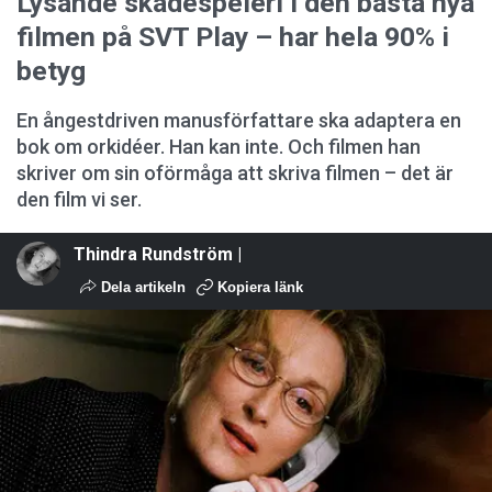
Lysande skådespeleri i den bästa nya
filmen på SVT Play – har hela 90% i
betyg
En ångestdriven manusförfattare ska adaptera en
bok om orkidéer. Han kan inte. Och filmen han
skriver om sin oförmåga att skriva filmen – det är
den film vi ser.
Thindra Rundström |
Dela artikeln
Kopiera länk