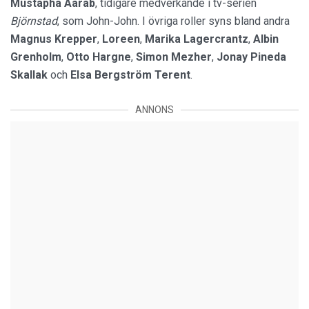
Mustapha Aarab
, tidigare medverkande i tv-serien
Björnstad
, som John-John. I övriga roller syns bland andra
Magnus Krepper
,
Loreen
,
Marika Lagercrantz
,
Albin
Grenholm
,
Otto Hargne
,
Simon Mezher
,
Jonay Pineda
Skallak
och
Elsa Bergström Terent
.
ANNONS