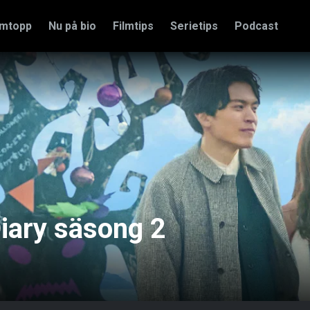
amtopp
Nu på bio
Filmtips
Serietips
Podcast
iary säsong 2