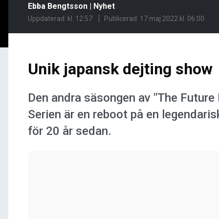
Ebba Bengtsson
|
Nyhet
Uppdaterad: kl. 12:57
Publicerad:
17 maj 2022 kl. 06:00
Unik japansk dejting show
Den andra säsongen av "The Future Di
Serien är en reboot på en legendari
för 20 år sedan.