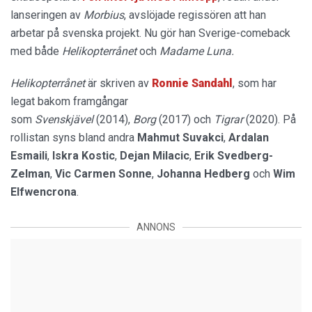
lanseringen av
Morbius
, avslöjade regissören att han
arbetar på svenska projekt. Nu gör han Sverige-comeback
med både
Helikopterrånet
och
Madame Luna.
Helikopterrånet
är skriven av
Ronnie Sandahl
, som har
legat bakom framgångar
som
Svenskjävel
(2014),
Borg
(2017) och
Tigrar
(2020). På
rollistan syns bland andra
Mahmut Suvakci
,
Ardalan
Esmaili
,
Iskra Kostic
,
Dejan Milacic
,
Erik Svedberg-
Zelman
,
Vic Carmen Sonne
,
Johanna Hedberg
och
Wim
Elfwencrona
.
ANNONS