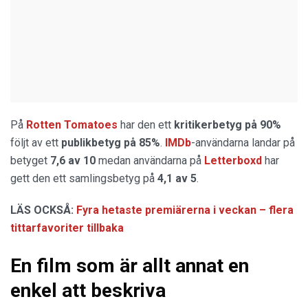
På
Rotten Tomatoes
har den ett
kritikerbetyg på 90%
följt av ett
publikbetyg på 85%
.
IMDb
-användarna landar på
betyget
7,6 av 10
medan användarna på
Letterboxd
har
gett den ett samlingsbetyg på
4,1 av 5
.
LÄS OCKSÅ:
Fyra hetaste premiärerna i veckan – flera
tittarfavoriter tillbaka
En film som är allt annat en
enkel att beskriva