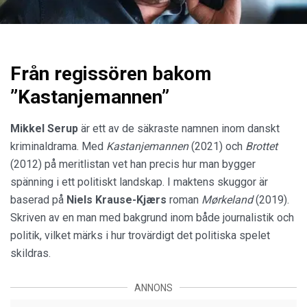
Från regissören bakom
”Kastanjemannen”
Mikkel Serup
är ett av de säkraste namnen inom danskt
kriminaldrama. Med
Kastanjemannen
(2021) och
Brottet
(2012) på meritlistan vet han precis hur man bygger
spänning i ett politiskt landskap. I maktens skuggor är
baserad på
Niels Krause-Kjærs
roman
Mørkeland
(2019).
Skriven av en man med bakgrund inom både journalistik och
politik, vilket märks i hur trovärdigt det politiska spelet
skildras.
ANNONS