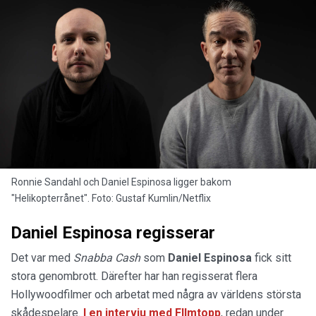
Ronnie Sandahl och Daniel Espinosa ligger bakom
"Helikopterrånet". Foto: Gustaf Kumlin/Netflix
Daniel Espinosa regisserar
Det var med
Snabba Cash
som
Daniel Espinosa
fick sitt
stora genombrott. Därefter har han regisserat flera
Hollywoodfilmer och arbetat med några av världens största
skådespelare.
I en intervju med FIlmtopp
, redan under