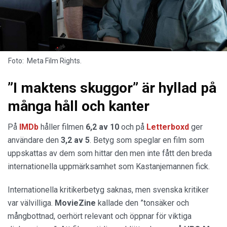
Foto: Meta Film Rights.
”I maktens skuggor” är hyllad på
många håll och kanter
På
IMDb
håller filmen
6,2 av 10
och på
Letterboxd
ger
användare den
3,2 av 5
. Betyg som speglar en film som
uppskattas av dem som hittar den men inte fått den breda
internationella uppmärksamhet som Kastanjemannen fick.
Internationella kritikerbetyg saknas, men svenska kritiker
var välvilliga.
MovieZine
kallade den ”tonsäker och
mångbottnad, oerhört relevant och öppnar för viktiga