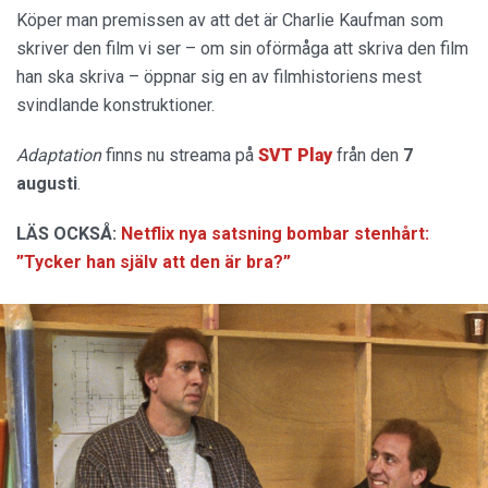
Köper man premissen av att det är Charlie Kaufman som
skriver den film vi ser – om sin oförmåga att skriva den film
han ska skriva – öppnar sig en av filmhistoriens mest
svindlande konstruktioner.
Adaptation
finns nu streama på
SVT Play
från den
7
augusti
.
LÄS OCKSÅ:
Netflix nya satsning bombar stenhårt:
”Tycker han själv att den är bra?”