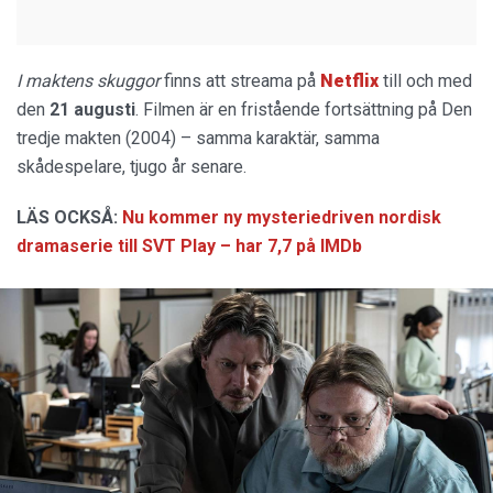
I maktens skuggor
finns att streama på
Netflix
till och med
den
21 augusti
. Filmen är en fristående fortsättning på Den
tredje makten (2004) – samma karaktär, samma
skådespelare, tjugo år senare.
LÄS OCKSÅ:
Nu kommer ny mysteriedriven nordisk
dramaserie till SVT Play – har 7,7 på IMDb