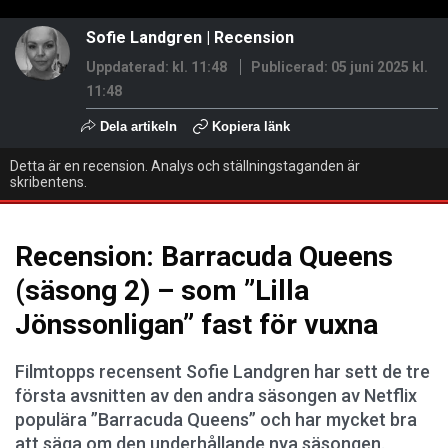
Sofie Landgren
|
Recension
Uppdaterad: kl. 11:48
Publicerad:
05 juni 2025 kl.
11:48
Dela artikeln
Kopiera länk
Detta är en recension. Analys och ställningstaganden är
skribentens.
Recension: Barracuda Queens
(säsong 2) – som ”Lilla
Jönssonligan” fast för vuxna
Filmtopps recensent Sofie Landgren har sett de tre
första avsnitten av den andra säsongen av Netflix
populära ”Barracuda Queens” och har mycket bra
att säga om den underhållande nya säsongen.