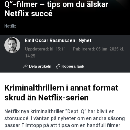
Q”-filmer – tips om du älskar
Netflix succé
Netflix
Emil Oscar Rasmussen
|
Nyhet
Uppdaterad: kl. 15:11
Publicerad:
05 juni 2025 kl.
14:25
Dela artikeln
Kopiera länk
Kriminalthrillern i annat format
skrud än Netflix-serien
Netflix nya kriminalthriller ”Dept. Q” har blivit en
storsuccé. I väntan på nyheter om en andra säsong
passar Filmtopp på att tipsa om en handfull filmer