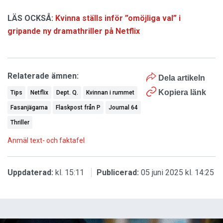
LÄS OCKSÅ:
Kvinna ställs inför ”omöjliga val” i
gripande ny dramathriller på Netflix
Relaterade ämnen:
Dela artikeln
Kopiera länk
Tips
Netflix
Dept. Q.
Kvinnan i rummet
Fasanjägarna
Flaskpost från P
Journal 64
Thriller
Anmäl text- och faktafel
Uppdaterad:
kl. 15:11
Publicerad:
05 juni 2025 kl. 14:25