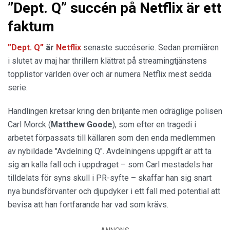
”Dept. Q” succén på Netflix är ett
faktum
”Dept. Q”
är
Netflix
senaste succéserie. Sedan premiären
i slutet av maj har thrillern klättrat på streamingtjänstens
topplistor världen över och är numera Netflix mest sedda
serie.
Handlingen kretsar kring den briljante men odräglige polisen
Carl Morck (
Matthew Goode
), som efter en tragedi i
arbetet förpassats till källaren som den enda medlemmen
av nybildade "Avdelning Q". Avdelningens uppgift är att ta
sig an kalla fall och i uppdraget – som Carl mestadels har
tilldelats för syns skull i PR-syfte – skaffar han sig snart
nya bundsförvanter och djupdyker i ett fall med potential att
bevisa att han fortfarande har vad som krävs.