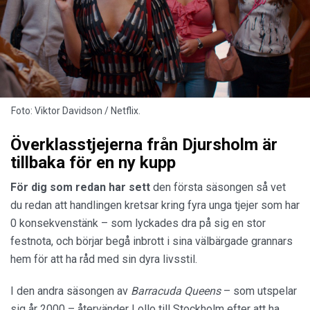
Foto: Viktor Davidson / Netflix.
Överklasstjejerna från Djursholm är
tillbaka för en ny kupp
För dig som redan har sett
den första säsongen så vet
du redan att handlingen kretsar kring fyra unga tjejer som har
0 konsekvenstänk – som lyckades dra på sig en stor
festnota, och börjar begå inbrott i sina välbärgade grannars
hem för att ha råd med sin dyra livsstil.
I den andra säsongen av
Barracuda Queens
– som utspelar
sig år 2000 – återvänder Lollo till Stockholm efter att ha