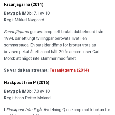
Fasanjägarna (2014)
Betyg på IMDb:
7,1 av 10
Regi:
Mikkel Nørgaard
Fasanjägarna
gör avstamp i ett brutalt dubbelmord från
1994, där ett ungt tvillingpar berövats livet i en
sommarstuga. En outsider döms för brottet trots att
bevisen pekat åt ett annat håll. 20 år senare inser Carl
Mörck att något inte stämmer med fallet.
Se var du kan streama:
Fasanjägarna (2014)
Flaskpost från P (2016)
Betyg på IMDb:
7,0 av 10
Regi:
Hans Petter Moland
I
Flaskpost från P
går Avdelning Q en kamp mot klockan för