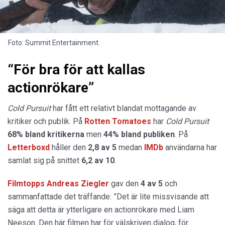
Foto: Summit Entertainment.
“För bra för att kallas
actionrökare”
Cold Pursuit
har fått ett relativt blandat mottagande av
kritiker och publik. På
Rotten Tomatoes
har
Cold Pursuit
68% bland kritikerna
men
44% bland publiken
. På
Letterboxd
håller den
2,8 av 5
medan
IMDb
användarna har
samlat sig på snittet
6,2 av 10
.
Filmtopps Andreas Ziegler
gav den
4 av 5
och
sammanfattade det träffande: ”Det är lite missvisande att
säga att detta är ytterligare en actionrökare med Liam
Neeson. Den här filmen har för välskriven dialog, för