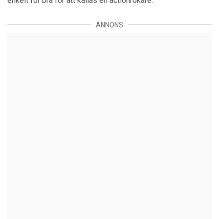
enkelt för bra för att kallas en actionrökare.”
ANNONS