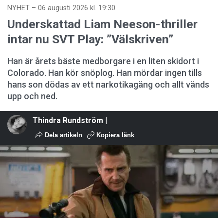
NYHET
–
06 augusti 2026 kl. 19:30
Underskattad Liam Neeson-thriller
intar nu SVT Play: ”Välskriven”
Han är årets bäste medborgare i en liten skidort i
Colorado. Han kör snöplog. Han mördar ingen tills
hans son dödas av ett narkotikagäng och allt vänds
upp och ned.
Thindra Rundström |
Dela artikeln
Kopiera länk