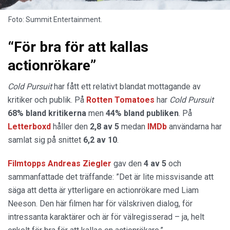
Foto: Summit Entertainment.
“För bra för att kallas
actionrökare”
Cold Pursuit
har fått ett relativt blandat mottagande av
kritiker och publik. På
Rotten Tomatoes
har
Cold Pursuit
68% bland kritikerna
men
44% bland publiken
. På
Letterboxd
håller den
2,8 av 5
medan
IMDb
användarna har
samlat sig på snittet
6,2 av 10
.
Filmtopps Andreas Ziegler
gav den
4 av 5
och
sammanfattade det träffande: ”Det är lite missvisande att
säga att detta är ytterligare en actionrökare med Liam
Neeson. Den här filmen har för välskriven dialog, för
intressanta karaktärer och är för välregisserad – ja, helt