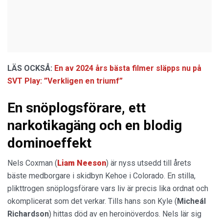
LÄS OCKSÅ:
En av 2024 års bästa filmer släpps nu på
SVT Play: ”Verkligen en triumf”
En snöplogsförare, ett
narkotikagäng och en blodig
dominoeffekt
Nels Coxman (
Liam Neeson
) är nyss utsedd till årets
bäste medborgare i skidbyn Kehoe i Colorado. En stilla,
plikttrogen snöplogsförare vars liv är precis lika ordnat och
okomplicerat som det verkar. Tills hans son Kyle (
Micheál
Richardson
) hittas död av en heroinöverdos. Nels lär sig