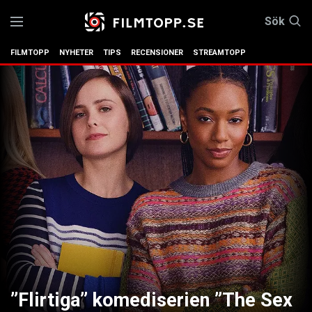
Sök
FILMTOPP
NYHETER
TIPS
RECENSIONER
STREAMTOPP
”Flirtiga” komediserien ”The Sex