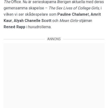
The
Office. Nu är serieskaparna återigen aktuella med deras
gemensamma skapelse –
The Sex Lives of College Girls
, i
vilken vi ser skådespelare som
Pauline Chalame
t,
Amrit
Kaur
,
Alyah Chanelle Scott
och
Mean
Girls
-stjärnan
Reneé Rapp
i huvudrollerna.
ANNONS