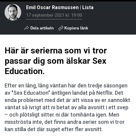
Emil Oscar Rasmussen
|
Lista
17 september 2021 kl. 19:00
Dela artikeln
Kopiera länk
Här är serierna som vi tror
passar dig som älskar Sex
Education.
Efter en lång, lång väntan har den tredje säsongen
av "Sex Education" äntligen landat på Netflix. Det
enda problemet med det är att vissa av er sannolikt
väntat så ivrigt att ni betat av alla avsnitt i ett svep
– och plötsligt sitter ni där tomhänta igen. Men
misströsta inte, det finns andra serier som vi tror
kan stilla det där suget efter fler avsnitt.