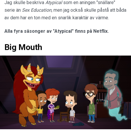
Jag skulle beskriva
Atypical
som en aningen "snällare"
serie än
Sex Education
, men jag också skulle påstå att båda
av dem har en ton med en snarlik karaktär av värme.
Alla fyra säsonger av "Atypical" finns på Netflix.
Big Mouth