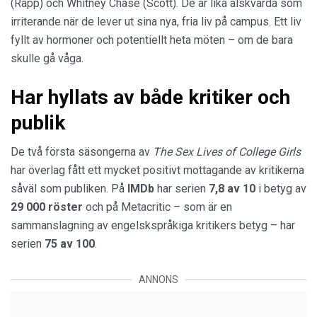
(Rapp) och Whitney Chase (Scott). De är lika älskvärda som
irriterande när de lever ut sina nya, fria liv på campus. Ett liv
fyllt av hormoner och potentiellt heta möten – om de bara
skulle gå våga.
Har hyllats av både kritiker och
publik
De två första säsongerna av
The Sex Lives of College Girls
har överlag fått ett mycket positivt mottagande av kritikerna
såväl som publiken. På
IMDb
har serien
7,8 av 10
i betyg av
29 000 röster
och på Metacritic – som är en
sammanslagning av engelskspråkiga kritikers betyg – har
serien
75 av 100
.
ANNONS