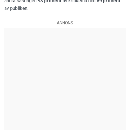
andra säsongen
93 procent
av kritikerna och
89 procent
av publiken.
ANNONS