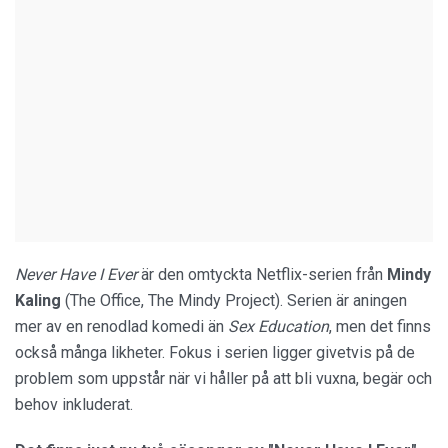
Never Have I Ever
är den omtyckta Netflix-serien från
Mindy
Kaling
(The Office, The Mindy Project). Serien är aningen
mer av en renodlad komedi än
Sex Education
, men det finns
också många likheter. Fokus i serien ligger givetvis på de
problem som uppstår när vi håller på att bli vuxna, begär och
behov inkluderat.