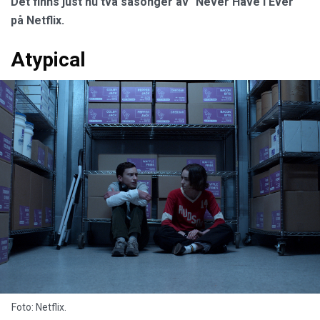
Det finns just nu två säsonger av "Never Have I Ever"
på Netflix.
Atypical
Foto: Netflix.