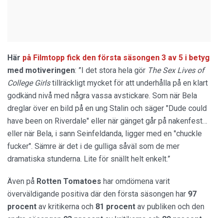
Här
på Filmtopp fick den första säsongen 3 av 5 i betyg
med motiveringen
: ”I det stora hela gör
The Sex Lives of
College Girls
tillräckligt mycket för att underhålla på en klart
godkänd nivå med några vassa avstickare. Som när Bela
dreglar över en bild på en ung Stalin och säger "Dude could
have been on Riverdale" eller när gänget går på nakenfest…
eller när Bela, i sann Seinfeldanda, ligger med en "chuckle
fucker". Sämre är det i de gulliga såväl som de mer
dramatiska stunderna. Lite för snällt helt enkelt.”
Även på
Rotten Tomatoes
har omdömena varit
överväldigande positiva där den första säsongen har
97
procent
av kritikerna och
81 procent
av publiken och den