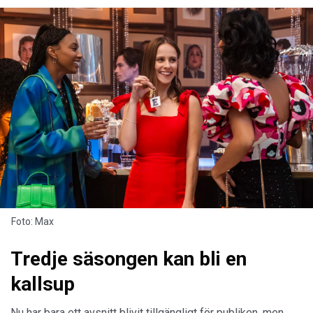
Foto: Max
Tredje säsongen kan bli en
kallsup
Nu har bara ett avsnitt blivit tillgängligt för publiken, men