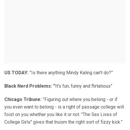
US TODAY:
”Is there anything Mindy Kaling can't do?”
Black Nerd Problems: ”
It's fun, funny and flirtatious”
Chicago Tribune:
”Figuring out where you belong - or if
you even want to belong - is a right of passage college will
foist on you whether you like it or not. "The Sex Lives of
College Girls" gives that truism the right sort of fizzy kick.”