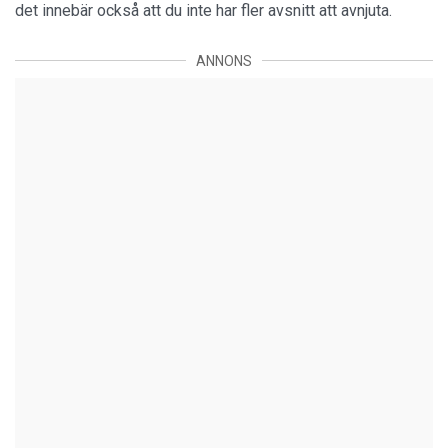
det innebär också att du inte har fler avsnitt att avnjuta.
ANNONS