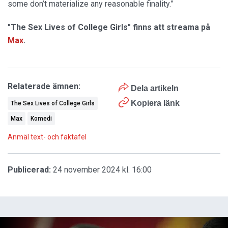
some don’t materialize any reasonable finality.”
"The Sex Lives of College Girls" finns att streama på
Max
.
Relaterade ämnen:
Dela artikeln
Kopiera länk
The Sex Lives of College Girls
Max
Komedi
Anmäl text- och faktafel
Publicerad:
24 november 2024 kl. 16:00