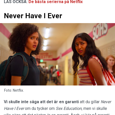
LÄS OCKSÅ:
De bästa serierna på Netflix
Never Have I Ever
Foto: Netflix.
Vi skulle inte säga att det är en garanti
att du gillar
Never
Have I Ever
om du tycker om
Sex Education
, men vi skulle