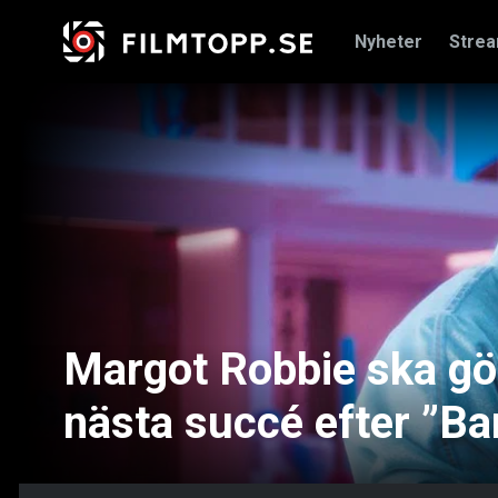
Nyheter
Stre
Margot Robbie ska gö
nästa succé efter ”Ba