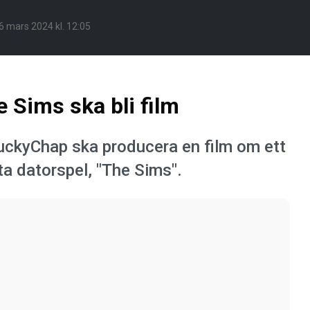
6 mars 2024 kl. 12:05
 Sims ska bli film
ckyChap ska producera en film om ett
a datorspel, "The Sims".