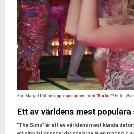
Kan Margot Robbie
upprepa succén med "Barbie"
? Foto: War
Ett av världens mest populära 
"The Sims" är ett av världens mest kända dator
ett simulationsspel där spelarna är en mänsklig a