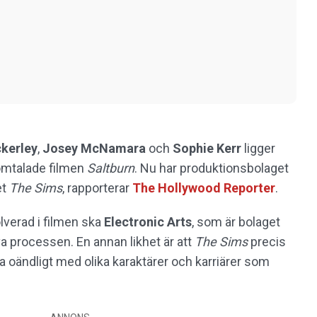
kerley
,
Josey McNamara
och
Sophie Kerr
ligger
mtalade filmen
Saltburn
. Nu har produktionsbolaget
et
The Sims
, rapporterar
The Hollywood Reporter
.
lverad i filmen ska
Electronic Arts
, som är bolaget
iva processen. En annan likhet är att
The Sims
precis
ha oändligt med olika karaktärer och karriärer som