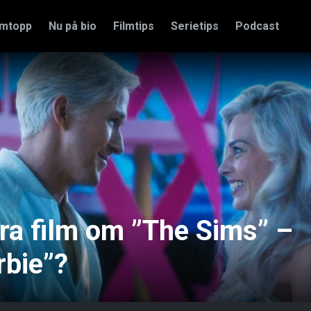
amtopp
Nu på bio
Filmtips
Serietips
Podcast
ra film om ”The Sims” –
rbie”?