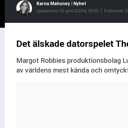
Karna Mahoney
|
Nyhet
Uppdaterad: 02 april 2024 kl. 09:09
Publicerad:
2
Det älskade datorspelet The
Margot Robbies produktionsbolag Lu
av världens mest kända och omtyckt