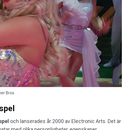
ner Bros.
spel
spel
och lanserades år 2000 av Electronic Arts. Det är
vatar med olika personligheter, egenskaper,