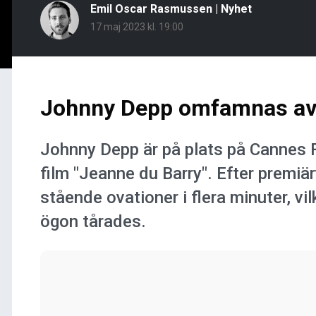
Emil Oscar Rasmussen
|
Nyhet
17 maj 2023 kl. 19:00
Johnny Depp omfamnas av 
Johnny Depp är på plats på Cannes 
film "Jeanne du Barry". Efter premiä
stående ovationer i flera minuter, vi
ögon tårades.