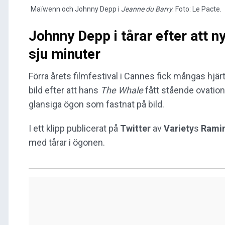
Maïwenn och Johnny Depp i
Jeanne du Barry
. Foto: Le Pacte.
Johnny Depp i tårar efter att n
sju minuter
Förra årets filmfestival i Cannes fick mångas hjär
bild efter att hans
The Whale
fått stående ovatione
glansiga ögon som fastnat på bild.
I ett klipp publicerat på
Twitter
av
Variety
s
Rami
med tårar i ögonen.