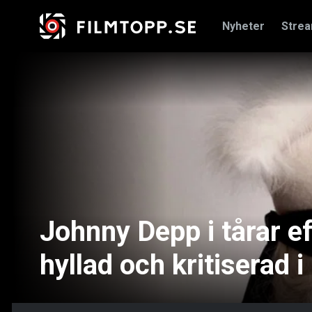
Nyheter
Stre
Johnny Depp i tårar e
hyllad och kritiserad 