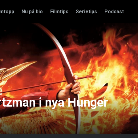
amtopp
Nu på bio
Filmtips
Serietips
Podcast
tzman i nya Hunger