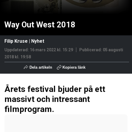
Way Out West 2018
Filip Kruse
|
Nyhet
Uppdaterad: 16 mars 2022 kl. 15:29
Publicerad:
05 augusti
2018 kl. 19:58
Dela artikeln
Kopiera länk
Årets festival bjuder på ett
massivt och intressant
filmprogram.