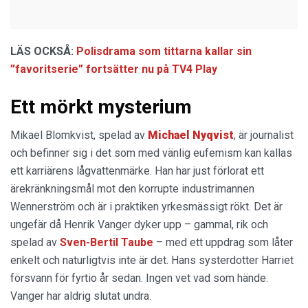
LÄS OCKSÅ:
Polisdrama som tittarna kallar sin
”favoritserie” fortsätter nu på TV4 Play
Ett mörkt mysterium
Mikael Blomkvist, spelad av
Michael Nyqvist
, är journalist
och befinner sig i det som med vänlig eufemism kan kallas
ett karriärens lågvattenmärke. Han har just förlorat ett
ärekränkningsmål mot den korrupte industrimannen
Wennerström och är i praktiken yrkesmässigt rökt. Det är
ungefär då Henrik Vanger dyker upp – gammal, rik och
spelad av
Sven-Bertil Taube
– med ett uppdrag som låter
enkelt och naturligtvis inte är det. Hans systerdotter Harriet
försvann för fyrtio år sedan. Ingen vet vad som hände.
Vanger har aldrig slutat undra.