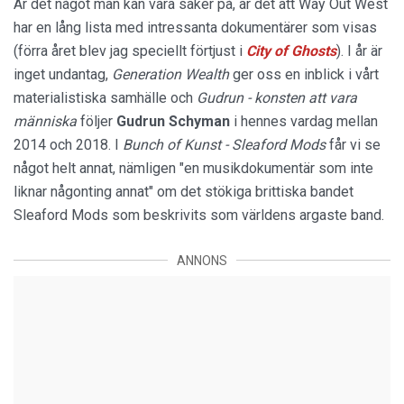
Är det något man kan vara säker på, är det att Way Out West
har en lång lista med intressanta dokumentärer som visas
(förra året blev jag speciellt förtjust i
City of Ghosts
). I år är
inget undantag,
Generation Wealth
ger oss en inblick i vårt
materialistiska samhälle och
Gudrun - konsten att vara
människa
följer
Gudrun Schyman
i hennes vardag mellan
2014 och 2018. I
Bunch of Kunst - Sleaford Mods
får vi se
något helt annat, nämligen "en musikdokumentär som inte
liknar någonting annat" om det stökiga brittiska bandet
Sleaford Mods som beskrivits som världens argaste band.
ANNONS