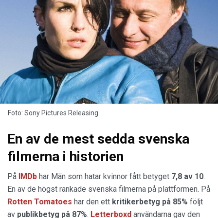
Foto: Sony Pictures Releasing.
En av de mest sedda svenska
filmerna i historien
På
IMDb
har Män som hatar kvinnor fått betyget
7,8 av 10
.
En av de högst rankade svenska filmerna på plattformen. På
Rotten Tomatoes
har den ett
kritikerbetyg på 85%
följt
av
publikbetyg på 87%
.
Letterboxd
användarna gav den