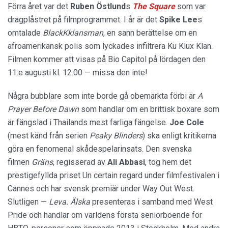
Förra året var det
Ruben Östlund
s
The Square
som var
dragplåstret på filmprogrammet. I år är det
Spike Lee
s
omtalade
BlackKklansman
, en sann berättelse om en
afroamerikansk polis som lyckades infiltrera Ku Klux Klan.
Filmen kommer att visas på Bio Capitol på lördagen den
11:e augusti kl. 12.00 — missa den inte!
Några bubblare som inte borde gå obemärkta förbi är
A
Prayer Before Dawn
som handlar om en brittisk boxare som
är fängslad i Thailands mest farliga fängelse.
Joe Cole
(mest känd från serien
Peaky Blinders
) ska enligt kritikerna
göra en fenomenal skådespelarinsats. Den svenska
filmen
Gräns
, regisserad av
Ali Abbasi
, tog hem det
prestigefyllda priset Un certain regard under filmfestivalen i
Cannes och har svensk premiär under Way Out West.
Slutligen —
Leva. Älska
presenteras i samband med West
Pride och handlar om världens första seniorboende för