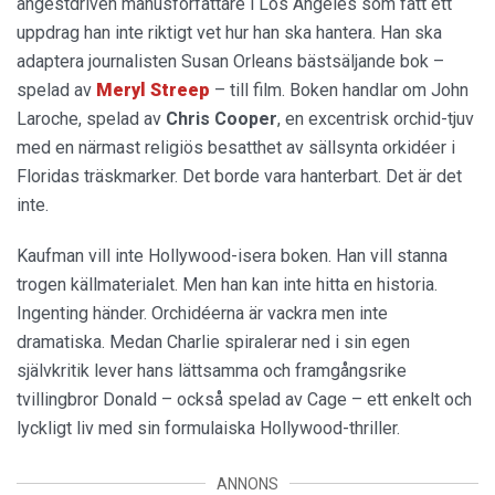
ångestdriven manusförfattare i Los Angeles som fått ett
uppdrag han inte riktigt vet hur han ska hantera. Han ska
adaptera journalisten Susan Orleans bästsäljande bok –
spelad av
Meryl Streep
– till film. Boken handlar om John
Laroche, spelad av
Chris Cooper
, en excentrisk orchid-tjuv
med en närmast religiös besatthet av sällsynta orkidéer i
Floridas träskmarker. Det borde vara hanterbart. Det är det
inte.
Kaufman vill inte Hollywood-isera boken. Han vill stanna
trogen källmaterialet. Men han kan inte hitta en historia.
Ingenting händer. Orchidéerna är vackra men inte
dramatiska. Medan Charlie spiralerar ned i sin egen
självkritik lever hans lättsamma och framgångsrike
tvillingbror Donald – också spelad av Cage – ett enkelt och
lyckligt liv med sin formulaiska Hollywood-thriller.
ANNONS