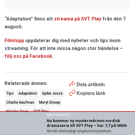
“Adaptation” finns att
streama på SVT Play
från den 7
augusti.
Filmtopp
uppdaterar dig med nyheter och tips inom
streaming. För att inte missa någon stor händelse –
följ oss på Facebook
.
Relaterade ämnen:
Dela artikeln
Kopiera länk
Tips
Adaptation
Spike Jonze
Charlie Kaufman
Meryl Streep
Nicolas Cage
SVT Play
NÄSTA ARTIKEL
Nu kommer ny mysteriedriven nordisk
Anmäl text- och faktafel
dramaserie till SVT Play – har 7,7 på IMDb
Norskt obehagligt ungdomsmysterium