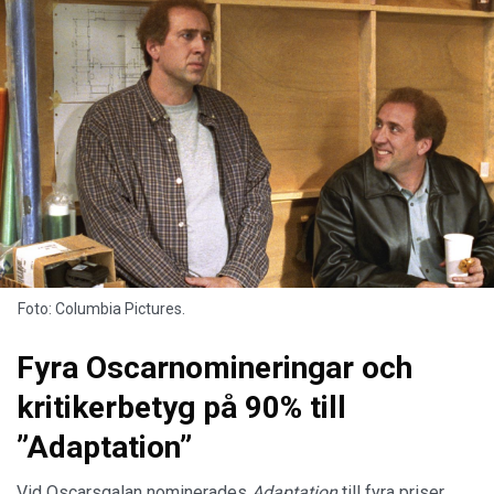
Foto: Columbia Pictures.
Fyra Oscarnomineringar och
kritikerbetyg på 90% till
”Adaptation”
Vid Oscarsgalan nominerades
Adaptation
till fyra priser.