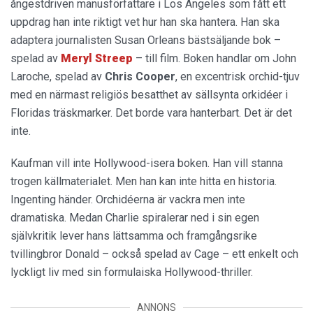
ångestdriven manusförfattare i Los Angeles som fått ett
uppdrag han inte riktigt vet hur han ska hantera. Han ska
adaptera journalisten Susan Orleans bästsäljande bok –
spelad av
Meryl Streep
– till film. Boken handlar om John
Laroche, spelad av
Chris Cooper
, en excentrisk orchid-tjuv
med en närmast religiös besatthet av sällsynta orkidéer i
Floridas träskmarker. Det borde vara hanterbart. Det är det
inte.
Kaufman vill inte Hollywood-isera boken. Han vill stanna
trogen källmaterialet. Men han kan inte hitta en historia.
Ingenting händer. Orchidéerna är vackra men inte
dramatiska. Medan Charlie spiralerar ned i sin egen
självkritik lever hans lättsamma och framgångsrike
tvillingbror Donald – också spelad av Cage – ett enkelt och
lyckligt liv med sin formulaiska Hollywood-thriller.
ANNONS