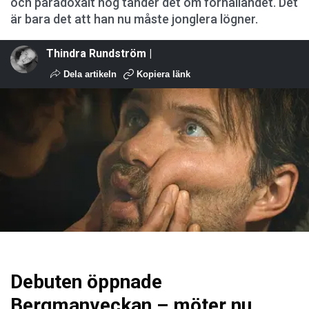
och paradoxalt nog tänder det om förhållandet. Det
är bara det att han nu måste jonglera lögner.
Thindra Rundström |
Dela artikeln
Kopiera länk
Debuten öppnade
Bergmanveckan – möter nu