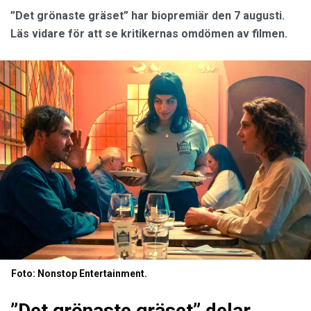
”Det grönaste gräset” har biopremiär den 7 augusti.
Läs vidare för att se kritikernas omdömen av filmen.
Foto: Nonstop Entertainment.
”Det grönaste gräset” delar