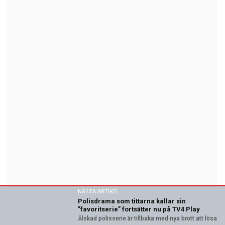
NÄSTA ARTIKEL
Polisdrama som tittarna kallar sin
”favoritserie” fortsätter nu på TV4 Play
Älskad polisserie är tillbaka med nya brott att lösa