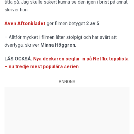
titta på. Jag skulle säkert kunna se den igen i brist på annat,
skriver hon.
Även
Aftonbladet
ger filmen betyget
2 av 5
.
– Alltför mycket i filmen låter stolpigt och har svårt att
övertyga, skriver
Minna Höggren
.
LÄS OCKSÅ:
Nya deckaren seglar in på Netflix topplista
– nu tredje mest populära serien
ANNONS