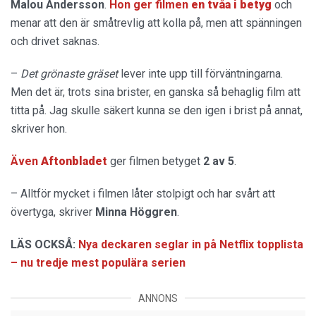
Malou
Andersson
.
Hon ger filmen
en tvåa i betyg
och
menar att den är småtrevlig att kolla på, men att spänningen
och drivet saknas.
–
Det grönaste gräset
lever inte upp till förväntningarna.
Men det är, trots sina brister, en ganska så behaglig film att
titta på. Jag skulle säkert kunna se den igen i brist på annat,
skriver hon.
Även
Aftonbladet
ger filmen betyget
2 av 5
.
– Alltför mycket i filmen låter stolpigt och har svårt att
övertyga, skriver
Minna Höggren
.
LÄS OCKSÅ:
Nya deckaren seglar in på Netflix topplista
– nu tredje mest populära serien
ANNONS