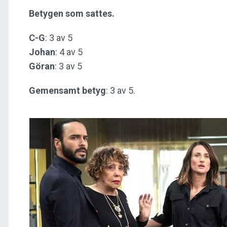
Betygen som sattes.
C-G
: 3 av 5
Johan
: 4 av 5
Göran
: 3 av 5
Gemensamt betyg
: 3 av 5.