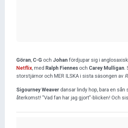
Göran
,
C-G
och
Johan
fördjupar sig i anglosaxisk 
Netflix
, med
Ralph Fiennes
och
Carey Mulligan
.
storstjärnor och MER ILSKA i sista säsongen av
R
Sigourney Weaver
dansar lindy hop, bara en så
återkomst! "Vad fan har jag gjort"-blicken! Och si