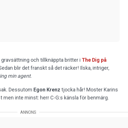
gravsättning och tillknäppta britter i
The Dig på
 Sedan blir det franskt så det räcker! Ilska, intriger,
ing min agent
.
n sak. Dessutom
Egon Krenz
tjocka hår! Moster Karins
st men inte minst: herr C-G:s känsla för benmärg.
ANNONS