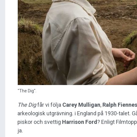
"The Dig".
The Dig
får vi följa
Carey Mulligan
,
Ralph Fienne
arkeologisk utgrävning. i England på 1930-talet. 
piskor och svettig
Harrison Ford
? Enligt Filmto
ja.