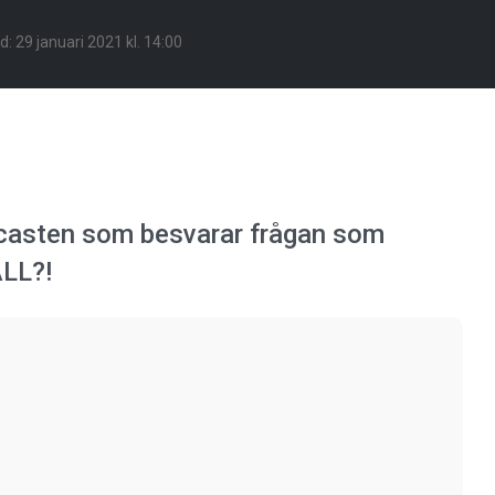
ad:
29 januari 2021 kl. 14:00
dcasten som besvarar frågan som
ÄLL?!