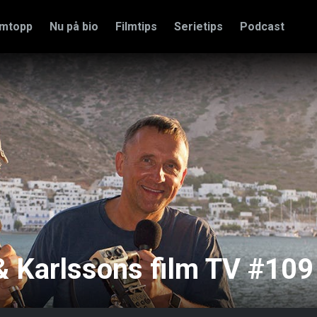
amtopp
Nu på bio
Filmtips
Serietips
Podcast
& Karlssons film TV #109