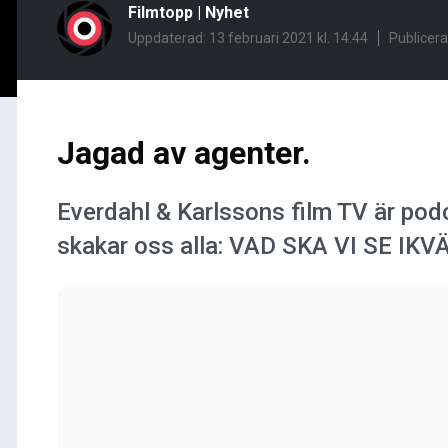
Filmtopp
|
Nyhet
Uppdaterad: 13 februari 2021 kl. 14:44
Publicer
Jagad av agenter.
Everdahl & Karlssons film TV är po
skakar oss alla: VAD SKA VI SE IKV