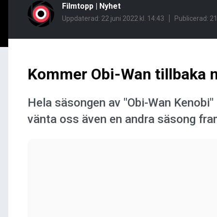
Filmtopp
|
Nyhet
Uppdaterad: 22 juni 2022 kl. 14:43
Publicerad:
21
Kommer Obi-Wan tillbaka 
Hela säsongen av "Obi-Wan Kenobi" f
vänta oss även en andra säsong fra