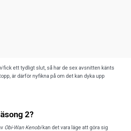
i
fick ett tydligt slut, så har de sex avsnitten känts
topp, är därför nyfikna på om det kan dyka upp
äsong 2?
av
Obi-Wan Kenobi
kan det vara läge att göra sig