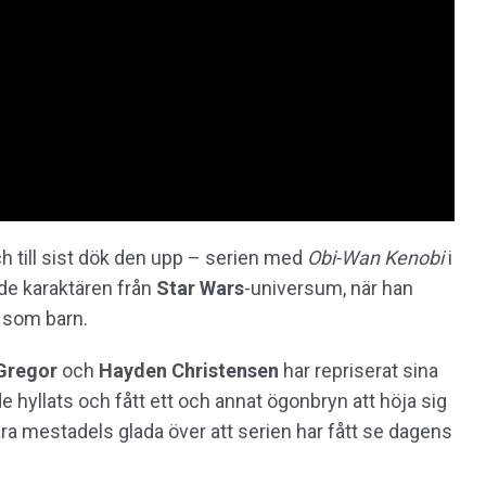
h till sist dök den upp – serien med
Obi-Wan Kenobi
i
ade karaktären från
Star Wars
-universum, när han
a som barn.
Gregor
och
Hayden Christensen
har repriserat sina
 hyllats och fått ett och annat ögonbryn att höja sig
ara mestadels glada över att serien har fått se dagens