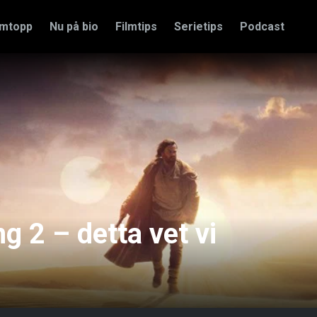
amtopp
Nu på bio
Filmtips
Serietips
Podcast
 2 – detta vet vi