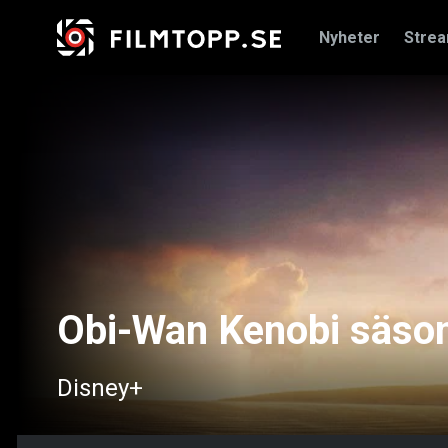
Nyheter
Stre
Obi-Wan Kenobi säsong
Disney+