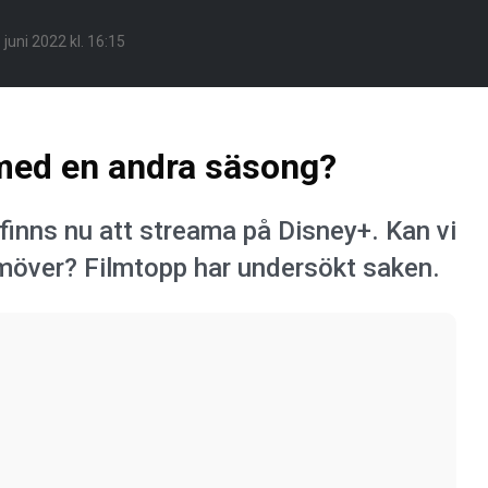
 juni 2022 kl. 16:15
med en andra säsong?
inns nu att streama på Disney+. Kan vi
möver? Filmtopp har undersökt saken.