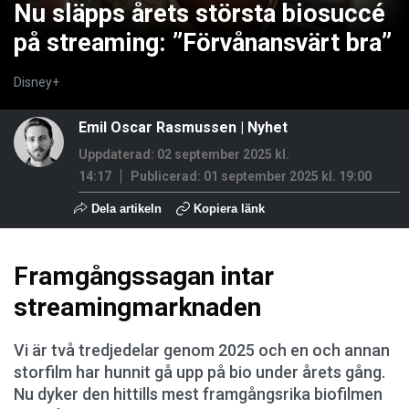
Nu släpps årets största biosuccé
på streaming: ”Förvånansvärt bra”
Disney+
Emil Oscar Rasmussen
|
Nyhet
Uppdaterad: 02 september 2025 kl.
14:17
Publicerad:
01 september 2025 kl. 19:00
Dela artikeln
Kopiera länk
Framgångssagan intar
streamingmarknaden
Vi är två tredjedelar genom 2025 och en och annan
storfilm har hunnit gå upp på bio under årets gång.
Nu dyker den hittills mest framgångsrika biofilmen