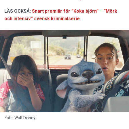
LÄS OCKSÅ:
Snart premiär för ”Koka björn” – ”Mörk
och intensiv” svensk kriminalserie
Foto: Walt Disney.