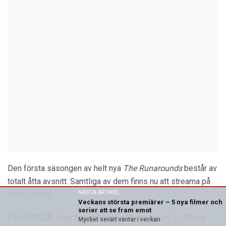
Den första säsongen av helt nya
The Runarounds
består av
totalt åtta avsnitt. Samtliga av dem finns nu att streama på
NÄSTA ARTIKEL
Prime Video.
Veckans största premiärer – 5 nya filmer och
serier att se fram emot
LÄS OCKSÅ:
Snart premiär för ”Koka björn” – ”Mörk
Mycket sevärt väntar i veckan