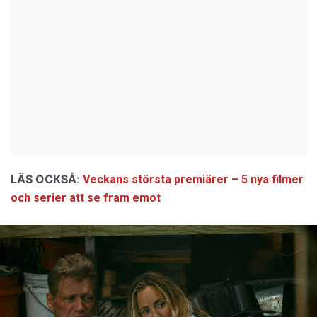
LÄS OCKSÅ
:
Veckans största premiärer – 5 nya filmer
och serier att se fram emot