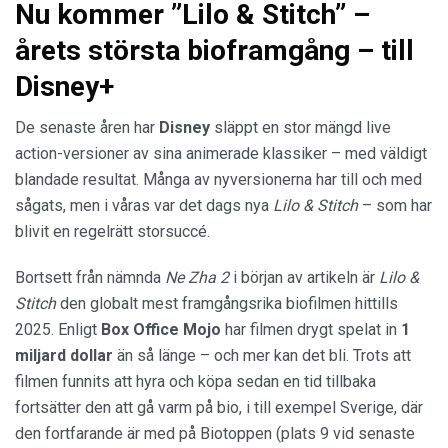
Nu kommer ”Lilo & Stitch” –
årets största bioframgång – till
Disney+
De senaste åren har
Disney
släppt en stor mängd live
action-versioner av sina animerade klassiker – med väldigt
blandade resultat. Många av nyversionerna har till och med
sågats, men i våras var det dags nya
Lilo & Stitch
– som har
blivit en regelrätt storsuccé.
Bortsett från nämnda
Ne Zha 2
i början av artikeln är
Lilo &
Stitch
den globalt mest framgångsrika biofilmen hittills
2025. Enligt
Box Office Mojo
har filmen drygt spelat in
1
miljard dollar
än så länge – och mer kan det bli. Trots att
filmen funnits att hyra och köpa sedan en tid tillbaka
fortsätter den att gå varm på bio, i till exempel Sverige, där
den fortfarande är med på Biotoppen (plats 9 vid senaste