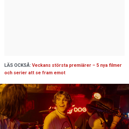
LÄS OCKSÅ:
Veckans största premiärer – 5 nya filmer
och serier att se fram emot