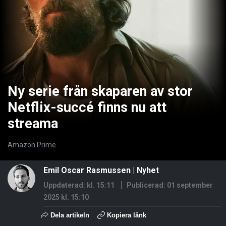
Ny serie från skaparen av stor
Netflix-succé finns nu att
streama
Amazon Prime
Emil Oscar Rasmussen
|
Nyhet
Uppdaterad: kl. 15:11
Publicerad:
01 september
2025 kl. 15:10
Dela artikeln
Kopiera länk