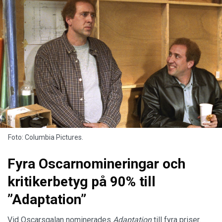
Foto: Columbia Pictures.
Fyra Oscarnomineringar och
kritikerbetyg på 90% till
”Adaptation”
Vid Oscarsgalan nominerades
Adaptation
till fyra priser.