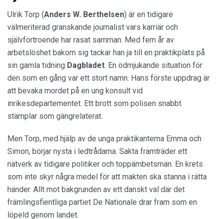
Ulrik Torp (
Anders W. Berthelsen
) är en tidigare
välmeriterad granskande journalist vars karriär och
självförtroende har rasat samman. Med fem år av
arbetslöshet bakom sig tackar han ja till en praktikplats på
sin gamla tidning
Dagbladet
. En ödmjukande situation för
den som en gång var ett stort namn. Hans förste uppdrag är
att bevaka mordet på en ung konsult vid
inrikesdepartementet. Ett brott som polisen snabbt
stämplar som gängrelaterat.
Men Torp, med hjälp av de unga praktikanterna Emma och
Simon, börjar nysta i ledtrådarna. Sakta framträder ett
nätverk av tidigare politiker och toppämbetsmän. En krets
som inte skyr några medel för att makten ska stanna i rätta
händer. Allt mot bakgrunden av ett danskt val där det
främlingsfientliga partiet De Nationale drar fram som en
löpeld genom landet.