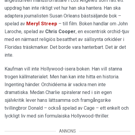
ångestdriven manusförfattare i Los Angeles som fått ett
uppdrag han inte riktigt vet hur han ska hantera. Han ska
adaptera journalisten Susan Orleans bästsäljande bok –
spelad av
Meryl Streep
– till film. Boken handlar om John
Laroche, spelad av
Chris Cooper
, en excentrisk orchid-tjuv
med en närmast religiös besatthet av sällsynta orkidéer i
Floridas träskmarker. Det borde vara hanterbart. Det är det
inte.
Kaufman vill inte Hollywood-isera boken. Han vill stanna
trogen källmaterialet. Men han kan inte hitta en historia.
Ingenting händer. Orchidéerna är vackra men inte
dramatiska. Medan Charlie spiralerar ned i sin egen
självkritik lever hans lättsamma och framgångsrike
tvillingbror Donald – också spelad av Cage – ett enkelt och
lyckligt liv med sin formulaiska Hollywood-thriller.
ANNONS