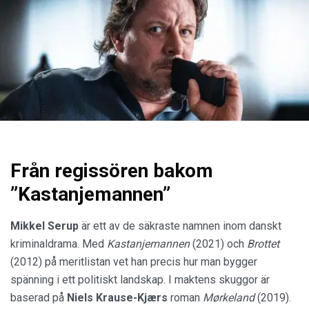
Från regissören bakom
”Kastanjemannen”
Mikkel Serup
är ett av de säkraste namnen inom danskt
kriminaldrama. Med
Kastanjemannen
(2021) och
Brottet
(2012) på meritlistan vet han precis hur man bygger
spänning i ett politiskt landskap. I maktens skuggor är
baserad på
Niels Krause-Kjærs
roman
Mørkeland
(2019).