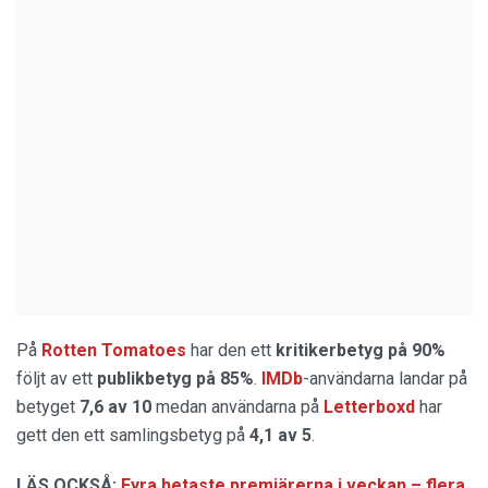
På
Rotten Tomatoes
har den ett
kritikerbetyg på 90%
följt av ett
publikbetyg på 85%
.
IMDb
-användarna landar på
betyget
7,6 av 10
medan användarna på
Letterboxd
har
gett den ett samlingsbetyg på
4,1 av 5
.
LÄS OCKSÅ:
Fyra hetaste premiärerna i veckan – flera