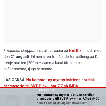
I maktens skuggor
finns att streama på
Netflix
till och med
den
21 augusti
. Filmen är en fristående fortsättning på Den
tredje makten (2004) – samma karaktär, samma
skådespelare, tjugo år senare.
LÄS OCKSÅ:
Nu kommer ny mysteriedriven nordisk
dramaserie till SVT Play – har 7,7 på IMDb
NÄSTA ARTIKEL
Nu kommer ny mysteriedriven nordisk
dramaserie till SVT Play – har 7,7 på IMDb
Norskt obehagligt ungdomsmysterium