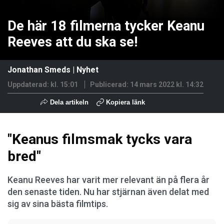
De här 18 filmerna tycker Keanu
Reeves att du ska se!
Jonathan Smeds
|
Nyhet
Uppdaterad: kl. 15:01
Publicerad:
14 mars 2022 kl. 14:32
Dela artikeln
Kopiera länk
"Keanus filmsmak tycks vara
bred"
Keanu Reeves har varit mer relevant än på flera år
den senaste tiden. Nu har stjärnan även delat med
sig av sina bästa filmtips.