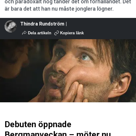
och paradoxalt nog tänder det om förhållandet. Det
är bara det att han nu måste jonglera lögner.
Thindra Rundström |
Dela artikeln
Kopiera länk
Debuten öppnade
Bergmanveckan – möter nu