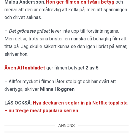
Malou
Andersson
.
Hon ger filmen
en tvåa i betyg
och
menar att den är småtrevlig att kolla på, men att spänningen
och drivet saknas.
–
Det grönaste gräset
lever inte upp till förväntningarna.
Men det är, trots sina brister, en ganska så behaglig film att
titta på. Jag skulle säkert kunna se den igen i brist på annat,
skriver hon.
Även
Aftonbladet
ger filmen betyget
2 av 5
.
– Alltför mycket i filmen låter stolpigt och har svårt att
övertyga, skriver
Minna Höggren
.
LÄS OCKSÅ:
Nya deckaren seglar in på Netflix topplista
– nu tredje mest populära serien
ANNONS