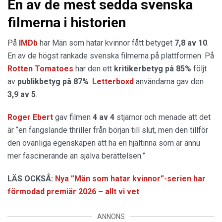
En av de mest sedda svenska
filmerna i historien
På
IMDb
har Män som hatar kvinnor fått betyget
7,8 av 10
.
En av de högst rankade svenska filmerna på plattformen. På
Rotten Tomatoes
har den ett
kritikerbetyg på 85%
följt
av
publikbetyg på 87%
.
Letterboxd
användarna gav den
3,9 av 5
.
Roger Ebert
gav filmen
4 av 4
stjärnor och menade att det
är “en fängslande thriller från början till slut, men den tillför
den ovanliga egenskapen att ha en hjältinna som är ännu
mer fascinerande än själva berättelsen.”
LÄS OCKSÅ:
Nya ”Män som hatar kvinnor”-serien har
förmodad premiär 2026 – allt vi vet
ANNONS