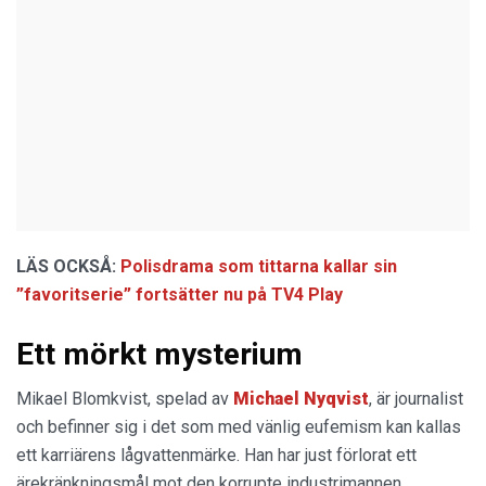
LÄS OCKSÅ:
Polisdrama som tittarna kallar sin
”favoritserie” fortsätter nu på TV4 Play
Ett mörkt mysterium
Mikael Blomkvist, spelad av
Michael Nyqvist
, är journalist
och befinner sig i det som med vänlig eufemism kan kallas
ett karriärens lågvattenmärke. Han har just förlorat ett
ärekränkningsmål mot den korrupte industrimannen