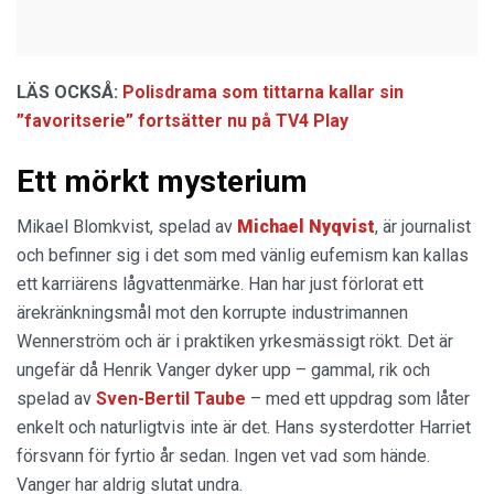
LÄS OCKSÅ:
Polisdrama som tittarna kallar sin
”favoritserie” fortsätter nu på TV4 Play
Ett mörkt mysterium
Mikael Blomkvist, spelad av
Michael Nyqvist
, är journalist
och befinner sig i det som med vänlig eufemism kan kallas
ett karriärens lågvattenmärke. Han har just förlorat ett
ärekränkningsmål mot den korrupte industrimannen
Wennerström och är i praktiken yrkesmässigt rökt. Det är
ungefär då Henrik Vanger dyker upp – gammal, rik och
spelad av
Sven-Bertil Taube
– med ett uppdrag som låter
enkelt och naturligtvis inte är det. Hans systerdotter Harriet
försvann för fyrtio år sedan. Ingen vet vad som hände.
Vanger har aldrig slutat undra.