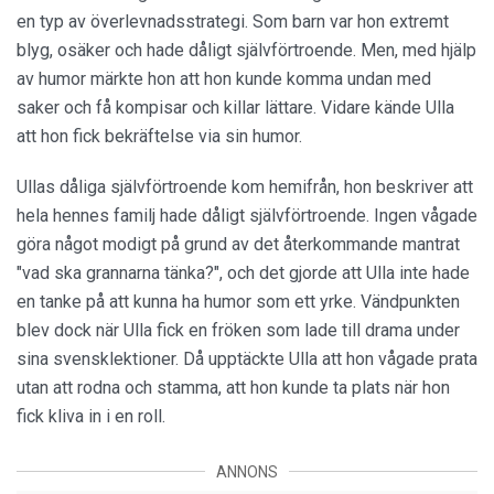
en typ av överlevnadsstrategi. Som barn var hon extremt
blyg, osäker och hade dåligt självförtroende. Men, med hjälp
av humor märkte hon att hon kunde komma undan med
saker och få kompisar och killar lättare. Vidare kände Ulla
att hon fick bekräftelse via sin humor.
Ullas dåliga självförtroende kom hemifrån, hon beskriver att
hela hennes familj hade dåligt självförtroende. Ingen vågade
göra något modigt på grund av det återkommande mantrat
"vad ska grannarna tänka?", och det gjorde att Ulla inte hade
en tanke på att kunna ha humor som ett yrke. Vändpunkten
blev dock när Ulla fick en fröken som lade till drama under
sina svensklektioner. Då upptäckte Ulla att hon vågade prata
utan att rodna och stamma, att hon kunde ta plats när hon
fick kliva in i en roll.
ANNONS