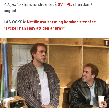
Adaptation
finns nu streama på
SVT Play
från den
7
augusti
.
LÄS OCKSÅ:
Netflix nya satsning bombar stenhårt:
”Tycker han själv att den är bra?”