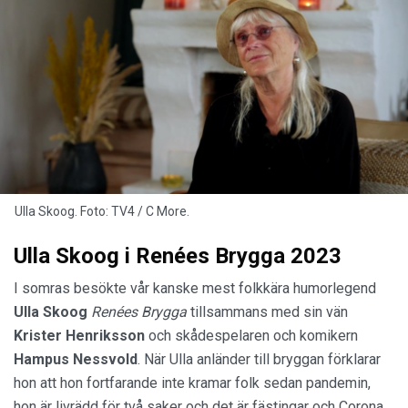
Ulla Skoog. Foto: TV4 / C More.
Ulla Skoog i Renées Brygga 2023
I somras besökte vår kanske mest folkkära humorlegend
Ulla Skoog
Renées Brygga
tillsammans med sin vän
Krister Henriksson
och skådespelaren och komikern
Hampus Nessvold
. När Ulla anländer till bryggan förklarar
hon att hon fortfarande inte kramar folk sedan pandemin,
hon är livrädd för två saker och det är fästingar och Corona.