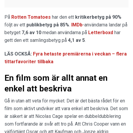
På
Rotten Tomatoes
har den ett
kritikerbetyg på 90%
följt av ett
publikbetyg på 85%
.
IMDb
-användarna landar på
betyget
7,6 av 10
medan användarna på
Letterboxd
har
gett den ett samlingsbetyg på
4,1 av 5
.
LÄS OCKSÅ:
Fyra hetaste premiärerna i veckan – flera
tittarfavoriter tillbaka
En film som är allt annat en
enkel att beskriva
Gå in utan att veta för mycket. Det är det bästa rådet för en
film som aktivt undviker att vara enkel att beskriva. Det som
är säkert är att Nicolas Cage spelar en dubbeldubblering
som fortfarande är svår att tro på. Att Chris Cooper vann en
välförtjänt Oscar och att Kaufman och Jonze aldrig