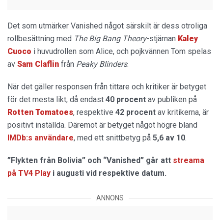
Det som utmärker Vanished något särskilt är dess otroliga
rollbesättning med
The Big Bang Theory
-stjärnan
Kaley
Cuoco
i huvudrollen som Alice, och pojkvännen Tom spelas
av
Sam Claflin
från
Peaky Blinders
.
När det gäller responsen från tittare och kritiker är betyget
för det mesta likt, då endast
40 procent
av publiken på
Rotten Tomatoes
, respektive
42 procent
av kritikerna, är
positivt inställda. Däremot är betyget något högre bland
IMDb:s användare
, med ett snittbetyg på
5,6 av 10
.
”Flykten från Bolivia” och “Vanished” går att
streama
på TV4 Play
i augusti vid respektive datum.
ANNONS