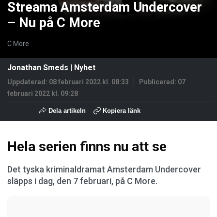
Streama Amsterdam Undercover
– Nu på C More
C More
Jonathan Smeds
|
Nyhet
Uppdaterad: 08 februari 2022 kl. 08:33
Publicerad:
07
februari 2022 kl. 09:28
Dela artikeln
Kopiera länk
Hela serien finns nu att se
Det tyska kriminaldramat Amsterdam Undercover
släpps i dag, den 7 februari, på C More.