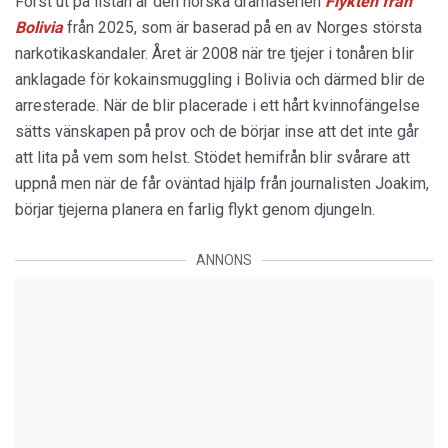
Först ut på listan är den norska dramaserien
Flykten från
Bolivia
från 2025, som är baserad på en av Norges största
narkotikaskandaler. Året är 2008 när tre tjejer i tonåren blir
anklagade för kokainsmuggling i Bolivia och därmed blir de
arresterade. När de blir placerade i ett hårt kvinnofängelse
sätts vänskapen på prov och de börjar inse att det inte går
att lita på vem som helst. Stödet hemifrån blir svårare att
uppnå men när de får oväntad hjälp från journalisten Joakim,
börjar tjejerna planera en farlig flykt genom djungeln.
ANNONS