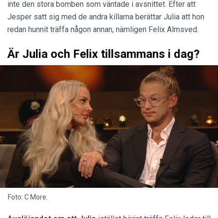
inte den stora bomben som väntade i avsnittet. Efter att
Jesper satt sig med de andra killarna berättar Julia att hon
redan hunnit träffa någon annan, nämligen Felix Almsved.
Är Julia och Felix tillsammans i dag?
Foto: C More.