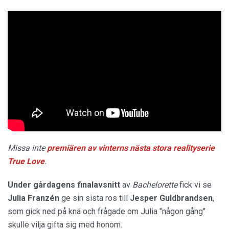
Missa inte
premiären av vinterns nästa stora realityserie
True Love
.
Under gårdagens finalavsnitt
av
Bachelorette
fick vi se
Julia Franzén
ge sin sista ros till
Jesper Guldbrandsen
,
som gick ned på knä och frågade om Julia "någon gång"
skulle vilja gifta sig med honom.