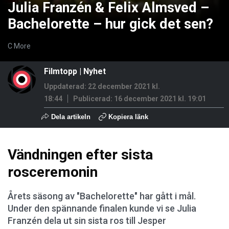
Julia Franzén & Felix Almsved –
Bachelorette – hur gick det sen?
C More
Filmtopp
|
Nyhet
Uppdaterad: 22 december 2021 kl.
18:44
Publicerad:
16 december 2021 kl. 19:01
Dela artikeln
Kopiera länk
Vändningen efter sista
rosceremonin
Årets säsong av "Bachelorette" har gått i mål.
Under den spännande finalen kunde vi se Julia
Franzén dela ut sin sista ros till Jesper