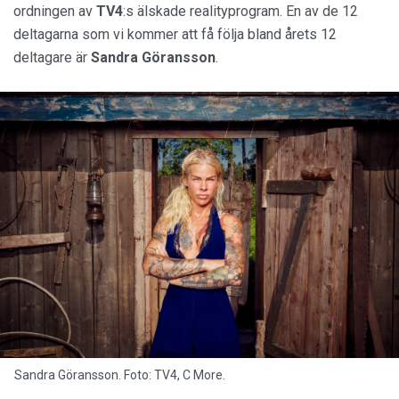
ordningen av
TV4
:s älskade realityprogram. En av de 12
deltagarna som vi kommer att få följa bland årets 12
deltagare är
Sandra Göransson
.
Sandra Göransson. Foto: TV4, C More.