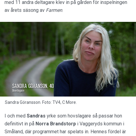
med 11 andra deltagare klev in på gården för inspelningen
av årets säsong av
Farmen
.
Sandra Göransson. Foto: TV4, C More.
I och med
Sandras
yrke som hovslagare så passar hon
definitivt in på
Norra Brandstorp
i Vaggeryds kommun i
Småland, där programmet har spelats in. Hennes fördel är