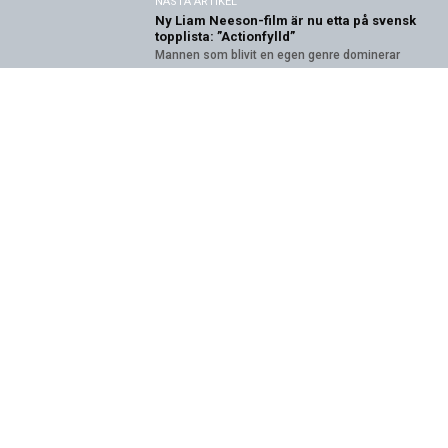
NÄSTA ARTIKEL
Ny Liam Neeson-film är nu etta på svensk
topplista: ”Actionfylld”
Mannen som blivit en egen genre dominerar