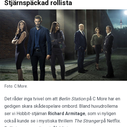
Stjärnspäckad rollista
Foto: C More.
Det råder inga tvivel om att
Berlin Station
på C More har en
gedigen skara skådespelare ombord. Bland huvudrollerna
ser vi Hobbit-stjärnan
Richard Armitage
, som vi nyligen
också kunde se i mystiska thrillern
The Stranger
på Netflix.