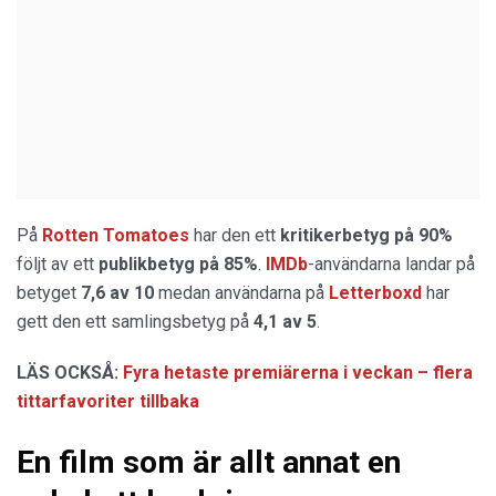
På
Rotten Tomatoes
har den ett
kritikerbetyg på 90%
följt av ett
publikbetyg på 85%
.
IMDb
-användarna landar på
betyget
7,6 av 10
medan användarna på
Letterboxd
har
gett den ett samlingsbetyg på
4,1 av 5
.
LÄS OCKSÅ:
Fyra hetaste premiärerna i veckan – flera
tittarfavoriter tillbaka
En film som är allt annat en