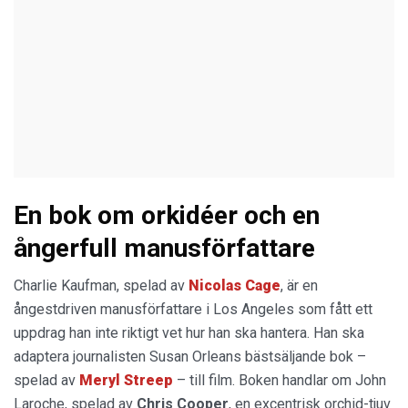
En bok om orkidéer och en
ångerfull manusförfattare
Charlie Kaufman, spelad av
Nicolas Cage
, är en
ångestdriven manusförfattare i Los Angeles som fått ett
uppdrag han inte riktigt vet hur han ska hantera. Han ska
adaptera journalisten Susan Orleans bästsäljande bok –
spelad av
Meryl Streep
– till film. Boken handlar om John
Laroche, spelad av
Chris Cooper
, en excentrisk orchid-tjuv