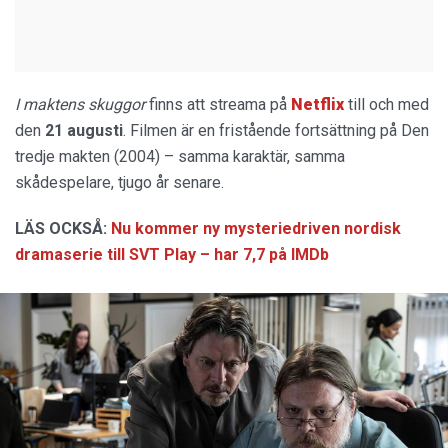
I maktens skuggor
finns att streama på
Netflix
till och med
den
21 augusti
. Filmen är en fristående fortsättning på Den
tredje makten (2004) – samma karaktär, samma
skådespelare, tjugo år senare.
LÄS OCKSÅ:
Nu kommer ny mysteriedriven nordisk
dramaserie till SVT Play – har 7,7 på IMDb