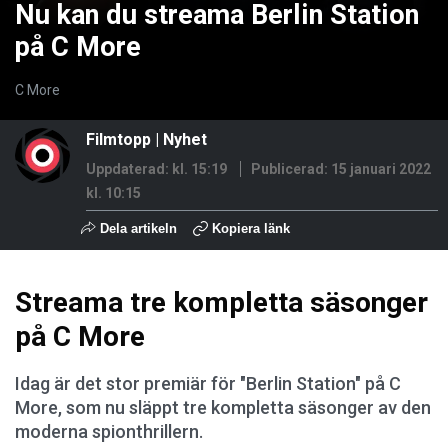
Nu kan du streama Berlin Station
på C More
C More
Filmtopp
|
Nyhet
Uppdaterad: kl. 15:19
Publicerad:
15 januari 2022
kl. 10:15
Dela artikeln
Kopiera länk
Streama tre kompletta säsonger
på C More
Idag är det stor premiär för "Berlin Station" på C
More, som nu släppt tre kompletta säsonger av den
moderna spionthrillern.