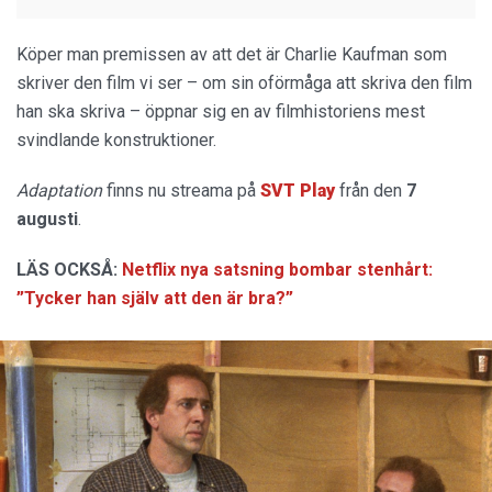
Köper man premissen av att det är Charlie Kaufman som
skriver den film vi ser – om sin oförmåga att skriva den film
han ska skriva – öppnar sig en av filmhistoriens mest
svindlande konstruktioner.
Adaptation
finns nu streama på
SVT Play
från den
7
augusti
.
LÄS OCKSÅ:
Netflix nya satsning bombar stenhårt:
”Tycker han själv att den är bra?”