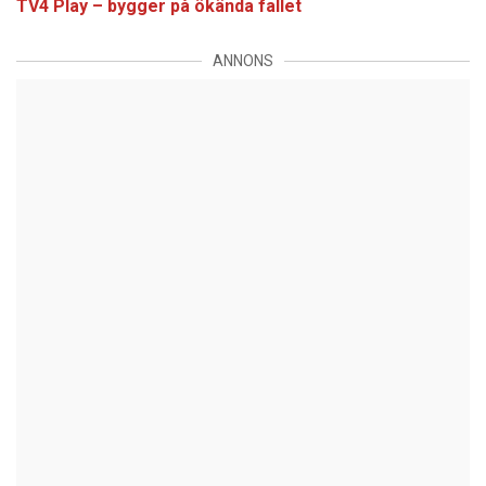
TV4 Play – bygger på ökända fallet
ANNONS