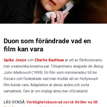
Duon som förändrade vad en
film kan vara
Spike Jonze
och
Charlie Kaufman
är ett av filmhistoriens
mer osannolika kreativa par. Tillsammans skapade de
Being
John Malkovich
(1999). En film som nominerades till tre
Oscars och förändrade vad man trodde att en Hollywood-
film kunde vara. Adaptation är deras andra och sista
samarbete. Den är om möjligt ännu mer oförskämd.
LÄS OCKSÅ:
Verklighetsbaserad norsk thriller nu till