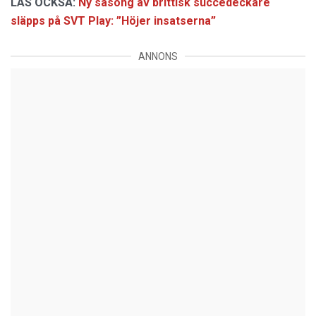
LÄS OCKSÅ:
Ny säsong av brittisk succédeckare
släpps på SVT Play: ”Höjer insatserna”
ANNONS