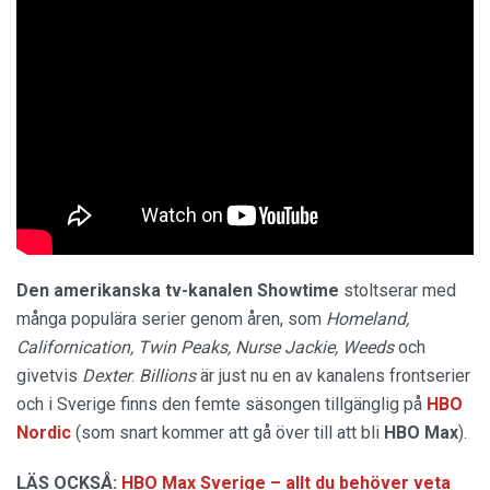
Den amerikanska tv-kanalen Showtime
stoltserar med
många populära serier genom åren, som
Homeland,
Californication, Twin Peaks, Nurse Jackie, Weeds
och
givetvis
Dexter
.
Billions
är just nu en av kanalens frontserier
och i Sverige finns den femte säsongen tillgänglig på
HBO
Nordic
(som snart kommer att gå över till att bli
HBO Max
).
LÄS OCKSÅ:
HBO Max Sverige – allt du behöver veta