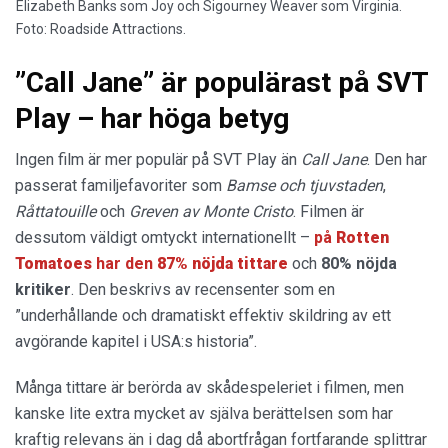
Elizabeth Banks som Joy och Sigourney Weaver som Virginia.
Foto: Roadside Attractions.
”Call Jane” är populärast på SVT
Play – har höga betyg
Ingen film är mer populär på SVT Play än
Call Jane
. Den har
passerat familjefavoriter som
Bamse och tjuvstaden
,
Råttatouille
och
Greven av Monte Cristo
. Filmen är
dessutom väldigt omtyckt internationellt –
på
Rotten
Tomatoes
har den
87% nöjda tittare
och
80% nöjda
kritiker
. Den beskrivs av recensenter som en
”underhållande och dramatiskt effektiv skildring av ett
avgörande kapitel i USA:s historia”.
Många tittare är berörda av skådespeleriet i filmen, men
kanske lite extra mycket av själva berättelsen som har
kraftig relevans än i dag då abortfrågan fortfarande splittrar