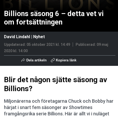
Billions säsong 6 – detta vet vi
om fortsättningen
David Lindahl
|
Nyhet
Uppdaterad: 05 oktober 2021 kl. 14:49
Publicerad:
09 maj
2020 kl. 14:00
Dela artikeln
Kopiera länk
Blir det någon sjätte säsong av
Billions?
Miljonärerna och företagarna Chuck och Bobby har
härjat i snart fem säsonger av Showtimes
framgångsrika serie Billions. Här är allt vi i nuläget