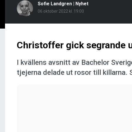
Sofie Landgren
|
Nyhet
06 oktober 2022 kl. 19:00
Christoffer gick segrande 
I kvällens avsnitt av Bachelor Sveri
tjejerna delade ut rosor till killarna.