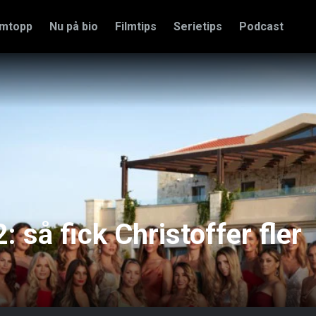
amtopp
Nu på bio
Filmtips
Serietips
Podcast
 så fick Christoffer fler