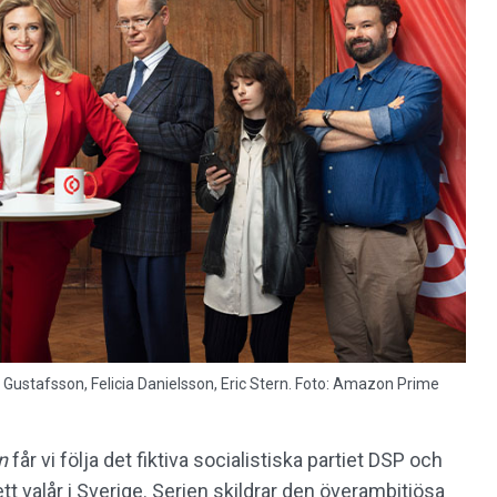
t Gustafsson, Felicia Danielsson, Eric Stern. Foto: Amazon Prime
n
får vi följa det fiktiva socialistiska partiet DSP och
 valår i Sverige. Serien skildrar den överambitiösa