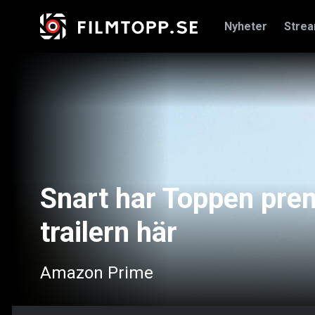
Nyheter
Stre
Snart har Toppen premi
trailern här
Amazon Prime