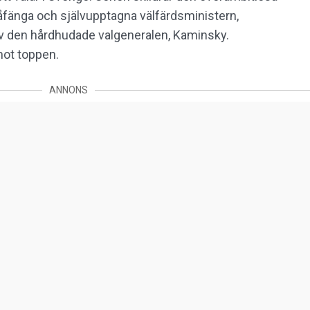
fåfänga och självupptagna välfärdsministern,
t av den hårdhudade valgeneralen, Kaminsky.
ot toppen.
ANNONS