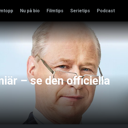
amtopp
Nu på bio
Filmtips
Serietips
Podcast
är – se den officiella