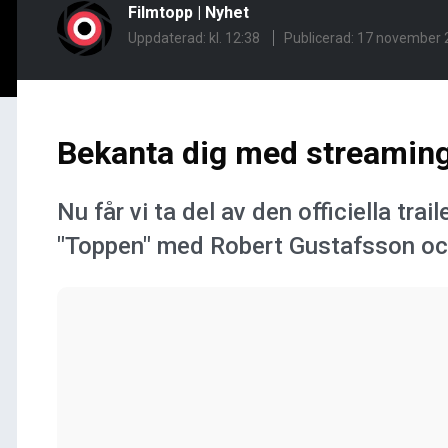
Filmtopp
|
Nyhet
Uppdaterad: kl. 12:38
Publicerad:
17 november 2
Bekanta dig med streaming
Nu får vi ta del av den officiella tra
"Toppen" med Robert Gustafsson och 