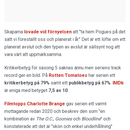
Skaparna
lovade vid förnyelsen
att "ta hem Pogues på det
sätt vi föreställt oss och planerat i år." Det är ett löfte om ett
planerat avslut och den typen av avslut är sällsynt nog att
vara värt att uppmärksamma.
Kritikerbetyg för säsong 5 saknas ännu men seriens track
record ger en bild. På
Rotten Tomatoes
har serien ett
kritikerbetyg på 79%
samt ett
publikbetyg på 67%
.
IMDb
är eniga med betyget
7,5 av 10
.
Filmtopps Charlotte Brange
gav serien ett varmt
mottagande redan 2020 och beskrev den som "en
kombination av
The O.C.
,
Goonies
och
Bloodline
" och
konstaterade att det är "skön och enkel underhållning"