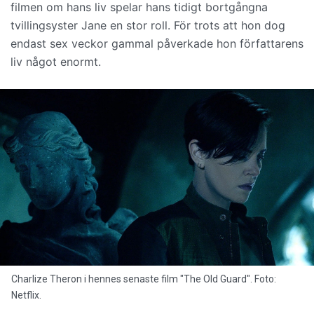
filmen om hans liv spelar hans tidigt bortgångna
tvillingsyster Jane en stor roll. För trots att hon dog
endast sex veckor gammal påverkade hon författarens
liv något enormt.
Charlize Theron i hennes senaste film "The Old Guard". Foto:
Netflix.