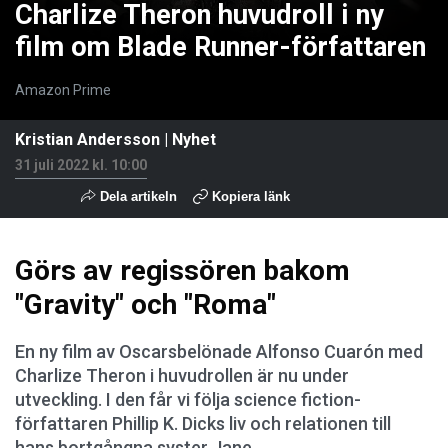
Charlize Theron huvudroll i ny
film om Blade Runner-författaren
Amazon Prime
Kristian Andersson
|
Nyhet
31 juli 2022 kl. 10:00
Dela artikeln
Kopiera länk
Görs av regissören bakom
"Gravity" och "Roma"
En ny film av Oscarsbelönade Alfonso Cuarón med
Charlize Theron i huvudrollen är nu under
utveckling. I den får vi följa science fiction-
författaren Phillip K. Dicks liv och relationen till
hans bortgångna syster Jane.