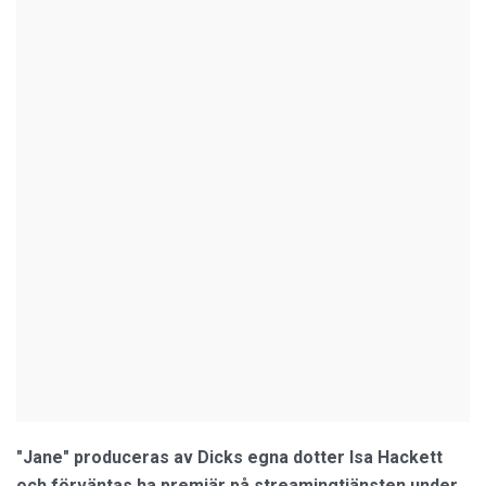
"Jane" produceras av Dicks egna dotter Isa Hackett
och förväntas ha premiär på streamingtjänsten under