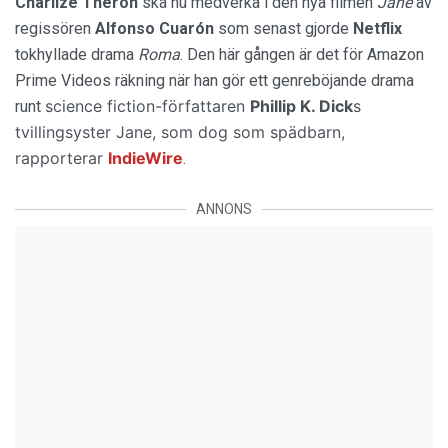
Charlize Theron
ska nu medverka i den nya filmen
Jane
av
regissören
Alfonso Cuarón
som senast gjorde
Netflix
tokhyllade drama
Roma
. Den här gången är det för Amazon
Prime Videos räkning när han gör ett genreböjande drama
science fiction-författaren
Phillip K. Dick
s
runt
tvillingsyster Jane, som dog som spädbarn,
rapporterar
IndieWire
.
ANNONS