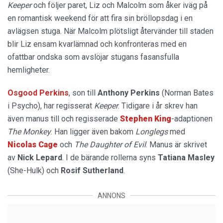
Keeper
och följer paret, Liz och Malcolm som åker iväg på
en romantisk weekend för att fira sin bröllopsdag i en
avlägsen stuga. När Malcolm plötsligt återvänder till staden
blir Liz ensam kvarlämnad och konfronteras med en
ofattbar ondska som avslöjar stugans fasansfulla
hemligheter.
Osgood Perkins
, son till
Anthony Perkins
(Norman Bates
i Psycho), har regisserat
Keeper
. Tidigare i år skrev han
även manus till och regisserade
Stephen
King
-adaptionen
The Monkey
. Han ligger även bakom
Longlegs
med
Nicolas Cage
och
The Daughter of Evil
. Manus är skrivet
av
Nick
Lepard
. I de bärande rollerna syns
Tatiana
Masley
(She-Hulk) och
Rosif
Sutherland
.
ANNONS