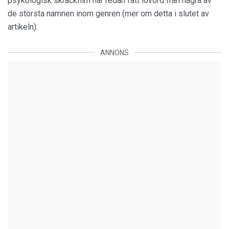
psykologisk skräckfilm har redan fått lovord från några av
de största namnen inom genren (mer om detta i slutet av
artikeln).
ANNONS