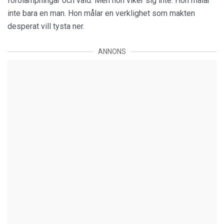
förolämpningar och våld. Men hon viker sig inte. Hon målar
inte bara en man. Hon målar en verklighet som makten
desperat vill tysta ner.
ANNONS