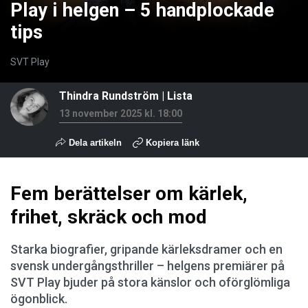
Play i helgen – 5 handplockade
tips
SVT Play
Thindra Rundström
|
Lista
13 november 2025 kl. 18:00
Dela artikeln
Kopiera länk
Fem berättelser om kärlek,
frihet, skräck och mod
Starka biografier, gripande kärleksdramer och en
svensk undergångsthriller – helgens premiärer på
SVT Play bjuder på stora känslor och oförglömliga
ögonblick.