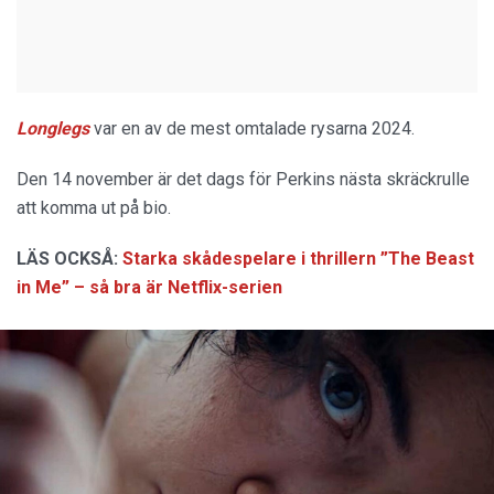
Longlegs
var en av de mest omtalade rysarna 2024.
Den 14 november är det dags för Perkins nästa skräckrulle
att komma ut på bio.
LÄS OCKSÅ:
Starka skådespelare i thrillern ”The Beast
in Me” – så bra är Netflix-serien