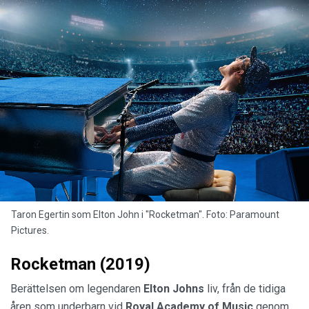
Taron Egertin som Elton John i "Rocketman". Foto: Paramount
Pictures.
Rocketman (2019)
Berättelsen om legendaren
Elton Johns
liv, från de tidiga
åren som underbarn vid
Royal Academy of Music
genom