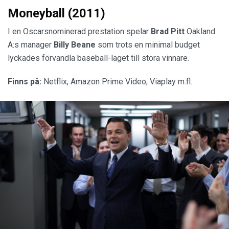
Moneyball (2011)
I en Oscarsnominerad prestation spelar
Brad
Pitt
Oakland
A:s manager
Billy
Beane
som trots en minimal budget
lyckades förvandla baseball-laget till stora vinnare.
Finns på:
Netflix, Amazon Prime Video, Viaplay m.fl.