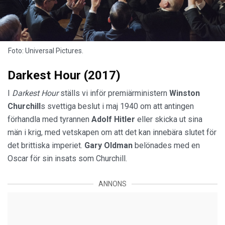
Foto: Universal Pictures.
Darkest Hour (2017)
I
Darkest Hour
ställs vi inför premiärministern
Winston
Churchill
s svettiga beslut i maj 1940 om att antingen
förhandla med tyrannen
Adolf
Hitler
eller skicka ut sina
män i krig, med vetskapen om att det kan innebära slutet för
det brittiska imperiet.
Gary
Oldman
belönades med en
Oscar för sin insats som Churchill.
ANNONS