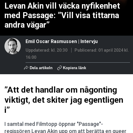
Levan Akin vill väcka nyfikenhet
med Passage: ”Vill visa tittarna
andra vägar”
Emil Oscar Rasmussen
|
Intervju
Uppdaterad: kl. 20:30
Publicerad:
01 april 2024 kl.
16:00
Dela artikeln
Kopiera länk
”Att det handlar om någonting
viktigt, det skiter jag egentligen
i”
I samtal med Filmtopp öppnar "Passage"-
regissören Levan Akin upp om att berätta en queer