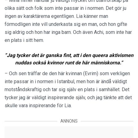
– Mina filmer handlar ju väldigt mycket om utanförskap på
olika sätt och folk som inte passar in i normen. Det gör ju
ingen av karaktärerna egentligen. Lia känner man
förmodligen inte vill underkasta sig en man, och hon gifte
sig aldrig och hon har inga barn. Och även Achi, som inte har
en plats i sitt hem.
”Jag tycker det är ganska fint, att i den queera aktivismen
nuddas också kvinnor runt de här människorna.”
– Och sen träffar de den här kvinnan (Evrim) som verkligen
inte passar in i normen i Istanbul, men hon är ändå väldigt
motståndskraftig och tar sig själv en plats i samhället. Det
tycker jag är väldigt inspirerande själv, och jag tänkte att det
skulle vara inspirerande för Lia.
ANNONS