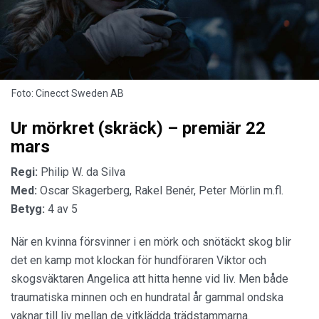
Foto: Cinecct Sweden AB
Ur mörkret (skräck) – premiär 22
mars
Regi:
Philip W. da Silva
Med:
Oscar Skagerberg, Rakel Benér, Peter Mörlin m.fl.
Betyg:
4 av 5
När en kvinna försvinner i en mörk och snötäckt skog blir
det en kamp mot klockan för hundföraren Viktor och
skogsväktaren Angelica att hitta henne vid liv. Men både
traumatiska minnen och en hundratal år gammal ondska
vaknar till liv mellan de vitklädda trädstammarna.