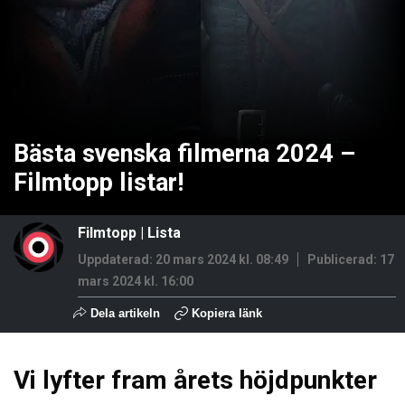
Bästa svenska filmerna 2024 –
Filmtopp listar!
Filmtopp
|
Lista
Uppdaterad: 20 mars 2024 kl. 08:49
Publicerad:
17
mars 2024 kl. 16:00
Dela artikeln
Kopiera länk
Vi lyfter fram årets höjdpunkter