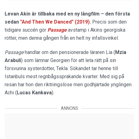
Levan Akin är tillbaka med en ny långfilm – den första
sedan
"And Then We Danced" (2019)
.
Precis som den
tidigare succén gör
Passage
avstamp i Akins georgiska
rötter, men denna gången från en helt ny infallsvinkel.
Passage
handlar om den pensionerade läraren Lia (
Mzia
Arabuli
) som lämnar Georgien för att leta rätt på sin
försvunna systerdotter, Tekla. Sökandet tar henne till
Istanbuls mest regnbågssprakande kvarter. Med sig på
resan har hon den riktningslöse men godhjärtade ynglingen
Achi (
Lucas Kankava
).
ANNONS