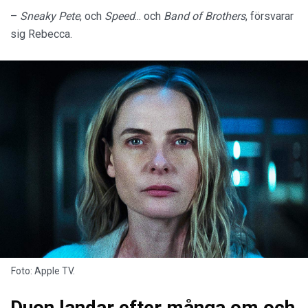
–
Sneaky Pete
, och
Speed
... och
Band of Brothers
, försvarar
sig Rebecca.
Foto: Apple TV.
Duon landar efter många om och