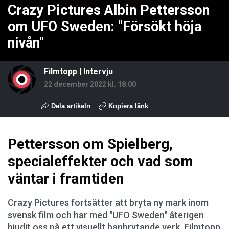
Crazy Pictures Albin Pettersson
om UFO Sweden: "Försökt höja
nivån"
Filmtopp
|
Intervju
22 december 2022 kl. 18:00
Dela artikeln
Kopiera länk
Pettersson om Spielberg,
specialeffekter och vad som
väntar i framtiden
Crazy Pictures fortsätter att bryta ny mark inom
svensk film och har med "UFO Sweden" återigen
bjudit oss på ett visuellt banbrytande verk. Filmtopp