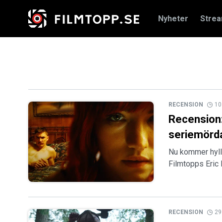
Nyheter
Stre
RECENSION
10
Recension:
seriemörda
Nu kommer hylla
Filmtopps Eric 
RECENSION
29