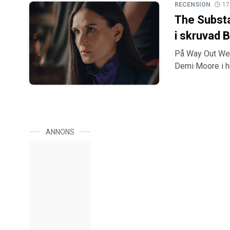
RECENSION
17
The Substa
i skruvad 
På Way Out Wes
Demi Moore i hu
ANNONS