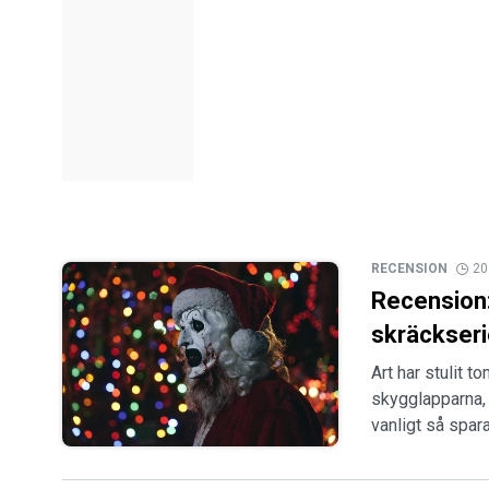
RECENSION
20
Recension: 
skräckser
Art har stulit 
skygglapparna, 
vanligt så spar