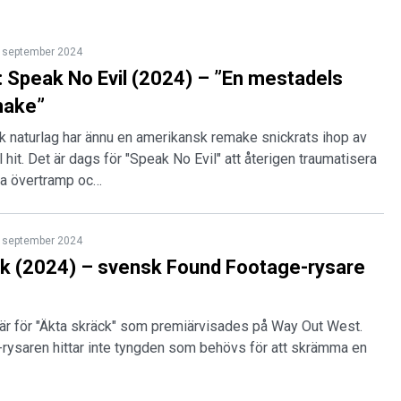
 september 2024
 Speak No Evil (2024) – ”En mestadels
make”
sk naturlag har ännu en amerikansk remake snickrats ihop av
l hit. Det är dags för "Speak No Evil" att återigen traumatisera
a övertramp oc…
 september 2024
k (2024) – svensk Found Footage-rysare
iär för "Äkta skräck" som premiärvisades på Way Out West.
rysaren hittar inte tyngden som behövs för att skrämma en