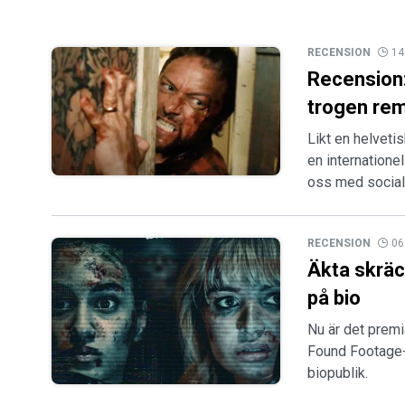
RECENSION
14
Recension:
trogen re
Likt en helveti
en internationel
oss med social
RECENSION
06
Äkta skräc
på bio
Nu är det prem
Found Footage-
biopublik.