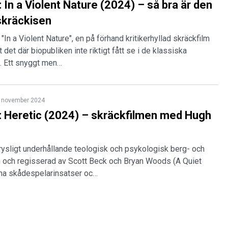
 In a Violent Nature (2024) – så bra är den
skräckisen
"In a Violent Nature", en på förhand kritikerhyllad skräckfilm
t det där biopubliken inte riktigt fått se i de klassiska
a. Ett snyggt men…
 november 2024
 Heretic (2024) – skräckfilmen med Hugh
 rysligt underhållande teologisk och psykologisk berg- och
n och regisserad av Scott Beck och Bryan Woods (A Quiet
ena skådespelarinsatser oc…