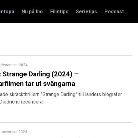
amtopp
Nu på bio
Filmtips
Serietips
Podcast
 december 2024
 Strange Darling (2024) –
rfilmen tar ut svängarna
de skräckthrillern ”Strange Darling” till landets biografer.
Diedrichs recenserar.
 november 2024