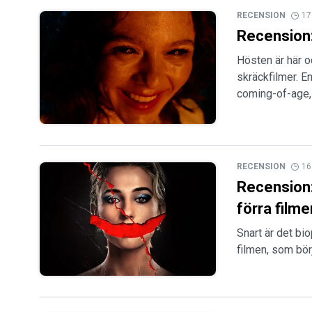
RECENSION
17
Recension:
Hösten är här o
skräckfilmer. 
coming-of-age,
RECENSION
16
Recension:
förra filme
Snart är det bi
filmen, som börj