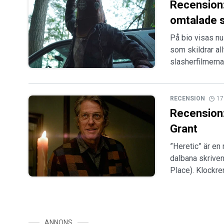
Recension:
omtalade 
På bio visas nu 
som skildrar all
slasherfilmern
RECENSION
17
Recension:
Grant
”Heretic” är en
dalbana skrive
Place). Klockr
ANNONS