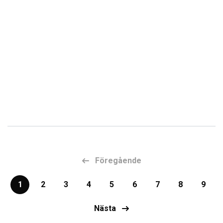
Föregående
1
2
3
4
5
6
7
8
9
Nästa