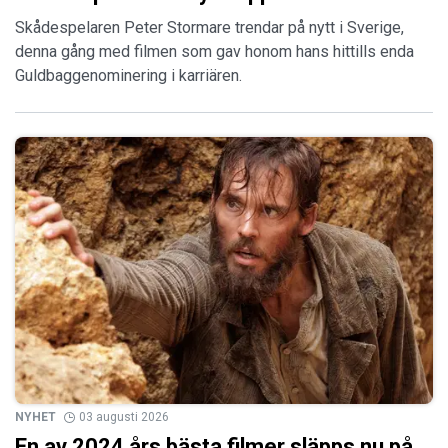
Skådespelaren Peter Stormare trendar på nytt i Sverige,
denna gång med filmen som gav honom hans hittills enda
Guldbaggenominering i karriären.
NYHET
03 augusti 2026
En av 2024 års bästa filmer släpps nu på