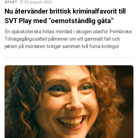
NYHET
02 augusti 2026
Nu återvänder brittisk kriminalfavorit till
SVT Play med ”oemotståndlig gåta”
En sjuksköterska hittas mördad i skogen utanför Pembroke.
Tillvägagångssättet påminner om ett gammalt fall och
jakten på mördaren tvingar samman två forna kollegor.