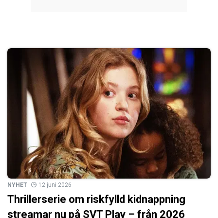
NYHET
12 juni 2026
Thrillerserie om riskfylld kidnappning
streamar nu på SVT Play – från 2026