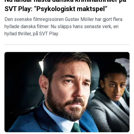
SVT Play: ”Psykologiskt maktspel”
Den svenske filmregissören Gustav Möller har gjort flera
hyllade danska filmer. Nu släpps hans senaste verk, en
hyllad thriller, på SVT Play.