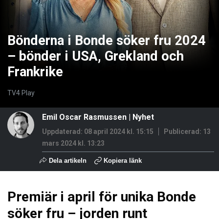
Bönderna i Bonde söker fru 2024
– bönder i USA, Grekland och
Frankrike
TV4 Play
Emil Oscar Rasmussen
|
Nyhet
Uppdaterad: 08 april 2024 kl. 15:15
Publicerad:
13
mars 2024 kl. 13:23
Dela artikeln
Kopiera länk
Premiär i april för unika Bonde
söker fru – jorden runt