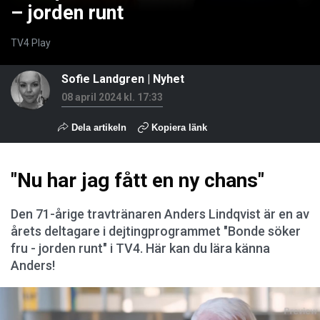
– jorden runt
TV4 Play
Sofie Landgren
|
Nyhet
08 april 2024 kl. 17:33
Dela artikeln
Kopiera länk
"Nu har jag fått en ny chans"
Den 71-årige travtränaren Anders Lindqvist är en av
årets deltagare i dejtingprogrammet "Bonde söker
fru - jorden runt" i TV4. Här kan du lära känna
Anders!