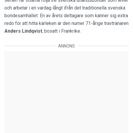
serien får tittarna följa tre svenska utlandsbönder som lever
och arbetar i en vardag långt ifrån det traditionella svenska
bondesamhället. En av årets deltagare som känner sig extra
redo för att hitta kärleken är den numer 71-årige travtränaren
Anders
Lindqvist
, bosatt i Frankrike.
ANNONS