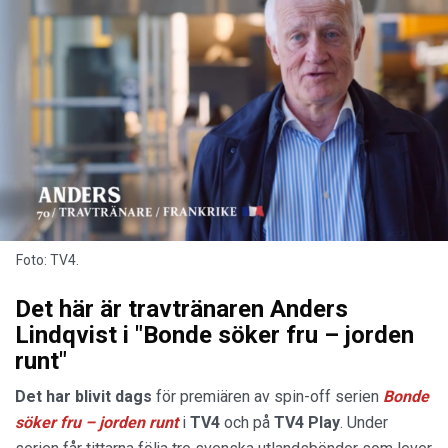
Foto: TV4.
Det här är travtränaren Anders
Lindqvist i "Bonde söker fru – jorden
runt"
Det har blivit dags
för premiären av spin-off serien
Bonde
söker fru – jorden runt
i
TV4
och på
TV4 Play
. Under